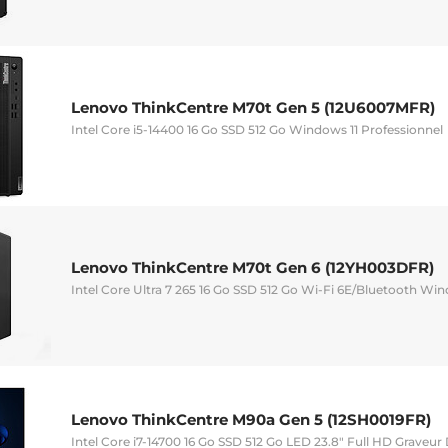
Lenovo ThinkCentre M70t Gen 5 (12U6007MFR)
Intel Core i5-14400 16 Go SSD 512 Go Windows 11 Professionnel
Lenovo ThinkCentre M70t Gen 6 (12YH003DFR)
Intel Core Ultra 7 265 16 Go SSD 512 Go Wi-Fi 6E/Bluetooth Win
Lenovo ThinkCentre M90a Gen 5 (12SH0019FR)
Intel Core i7-14700 16 Go SSD 512 Go LED 23.8" Full HD Graveu