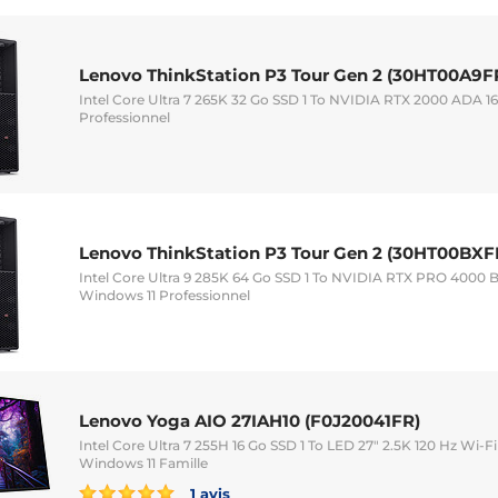
Lenovo ThinkStation P3 Tour Gen 2 (30HT00A9F
Intel Core Ultra 7 265K 32 Go SSD 1 To NVIDIA RTX 2000 ADA 1
Professionnel
Lenovo ThinkStation P3 Tour Gen 2 (30HT00BXF
Intel Core Ultra 9 285K 64 Go SSD 1 To NVIDIA RTX PRO 4000 B
Windows 11 Professionnel
Lenovo Yoga AIO 27IAH10 (F0J20041FR)
Intel Core Ultra 7 255H 16 Go SSD 1 To LED 27" 2.5K 120 Hz Wi
Windows 11 Famille
1 avis