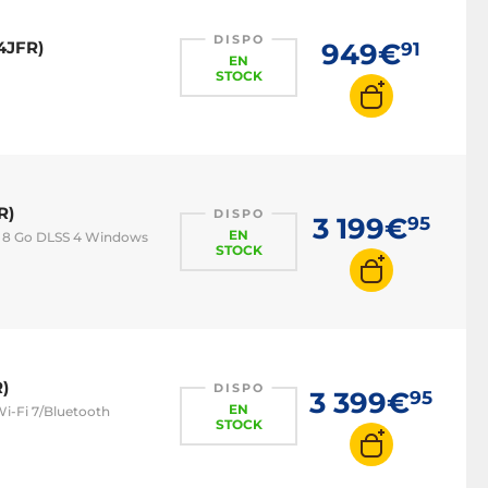
DISPO
4JFR)
949€
91
EN
STOCK
R)
DISPO
3 199€
95
EN
60 8 Go DLSS 4 Windows
STOCK
)
DISPO
3 399€
95
EN
Wi-Fi 7/Bluetooth
STOCK