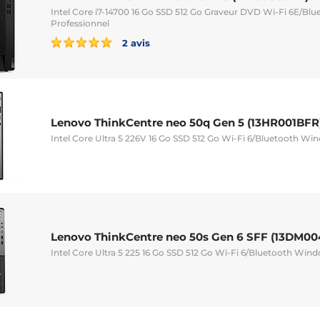
Intel Core i7-14700 16 Go SSD 512 Go Graveur DVD Wi-Fi 6E/Bl
Professionnel
2 avis
Lenovo ThinkCentre neo 50q Gen 5 (13HR001BFR
Intel Core Ultra 5 226V 16 Go SSD 512 Go Wi-Fi 6/Bluetooth Win
Lenovo ThinkCentre neo 50s Gen 6 SFF (13DM00
Intel Core Ultra 5 225 16 Go SSD 512 Go Wi-Fi 6/Bluetooth Wind