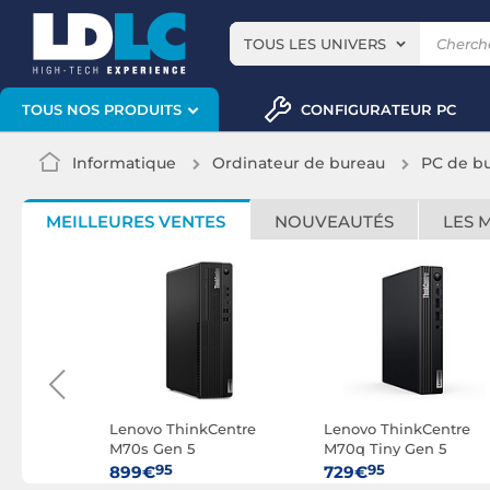
TOUS LES UNIVERS
CONFIGURATEUR PC
TOUS NOS PRODUITS
Informatique
Ordinateur de bureau
PC de b
MEILLEURES VENTES
NOUVEAUTÉS
LES 
Centre
Lenovo ThinkCentre
Lenovo ThinkCentre
M70s Gen 5
M70q Tiny Gen 5
(12U8008NFR)
(12TD000KFR)
95
95
899€
729€