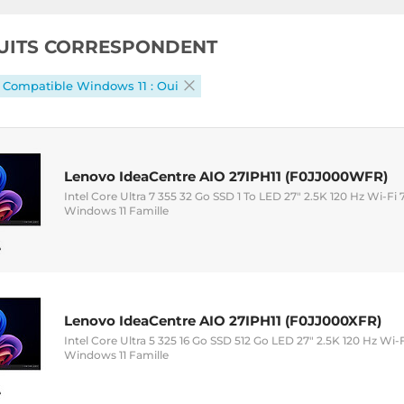
UITS CORRESPONDENT
Compatible Windows 11 : Oui
Lenovo IdeaCentre AIO 27IPH11 (F0JJ000WFR)
Intel Core Ultra 7 355 32 Go SSD 1 To LED 27" 2.5K 120 Hz Wi-
Windows 11 Famille
Lenovo IdeaCentre AIO 27IPH11 (F0JJ000XFR)
Intel Core Ultra 5 325 16 Go SSD 512 Go LED 27" 2.5K 120 Hz W
Windows 11 Famille