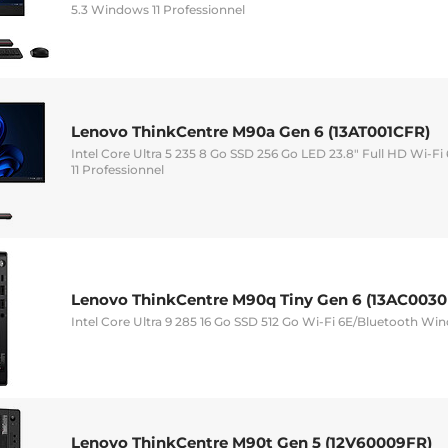
5.3 Windows 11 Professionnel
Lenovo ThinkCentre M90a Gen 6 (13AT001CFR)
Intel Core Ultra 5 235 8 Go SSD 256 Go LED 23.8" Full HD Wi-
11 Professionnel
Lenovo ThinkCentre M90q Tiny Gen 6 (13AC0030
Intel Core Ultra 9 285 16 Go SSD 512 Go Wi-Fi 6E/Bluetooth Win
Lenovo ThinkCentre M90t Gen 5 (12V60009FR)