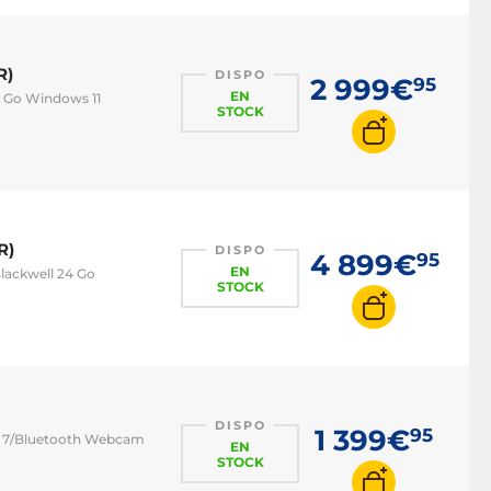
R)
DISPO
2 999€
95
EN
6 Go Windows 11
STOCK
R)
DISPO
4 899€
95
EN
lackwell 24 Go
STOCK
DISPO
1 399€
95
-Fi 7/Bluetooth Webcam
EN
STOCK