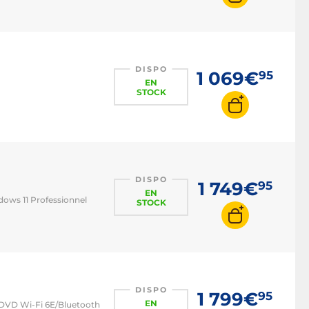
DISPO
1 069€
95
EN
STOCK
DISPO
1 749€
95
EN
dows 11 Professionnel
STOCK
DISPO
1 799€
95
EN
r DVD Wi-Fi 6E/Bluetooth