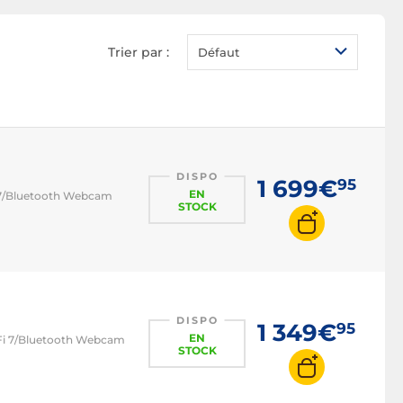
PC i3
PC i5
Trier par :
Défaut
PC i7
PC i9
PC Ryzen 5
PC Ryzen 7
DISPO
1 699€
95
EN
Fi 7/Bluetooth Webcam
STOCK
DISPO
1 349€
95
EN
i-Fi 7/Bluetooth Webcam
STOCK