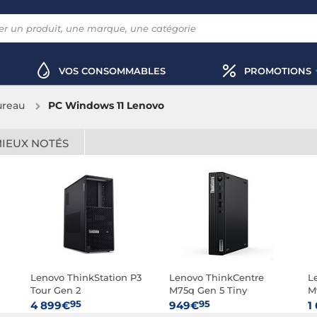
VOS CONSOMMABLES
PROMOTIONS
ureau
PC Windows 11 Lenovo
MIEUX NOTÉS
Lenovo ThinkStation P3
Lenovo ThinkCentre
L
Tour Gen 2
M75q Gen 5 Tiny
M
(30HT00BXFR)
(12RQ0049FR)
(
95
95
4 899€
949€
1