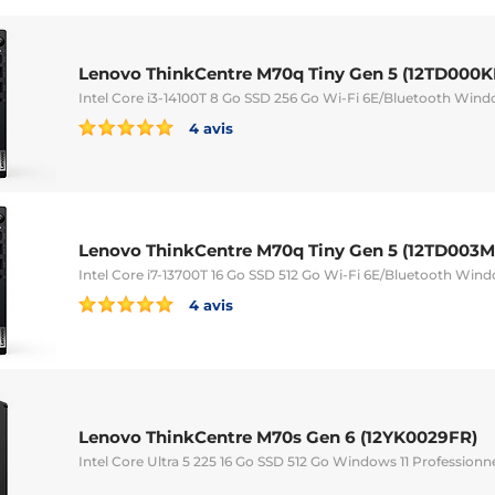
Lenovo ThinkCentre M70q Tiny Gen 5 (12TD000K
Intel Core i3-14100T 8 Go SSD 256 Go Wi-Fi 6E/Bluetooth Windo
4 avis
Lenovo ThinkCentre M70q Tiny Gen 5 (12TD003
Intel Core i7-13700T 16 Go SSD 512 Go Wi-Fi 6E/Bluetooth Wind
4 avis
Lenovo ThinkCentre M70s Gen 6 (12YK0029FR)
Intel Core Ultra 5 225 16 Go SSD 512 Go Windows 11 Professionn