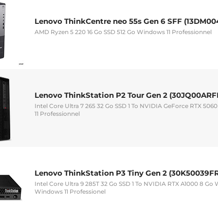
Lenovo ThinkCentre neo 55s Gen 6 SFF (13DM00
AMD Ryzen 5 220 16 Go SSD 512 Go Windows 11 Professionnel
Lenovo ThinkStation P2 Tour Gen 2 (30JQ00ARF
Intel Core Ultra 7 265 32 Go SSD 1 To NVIDIA GeForce RTX 50
11 Professionnel
Lenovo ThinkStation P3 Tiny Gen 2 (30K50039FR
Intel Core Ultra 9 285T 32 Go SSD 1 To NVIDIA RTX A1000 8 Go 
Windows 11 Professionel