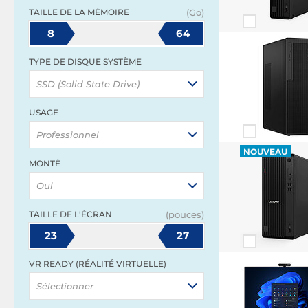
TAILLE DE LA MÉMOIRE
(Go)
8
64
TYPE DE DISQUE SYSTÈME
SSD (Solid State Drive)
USAGE
Professionnel
NOUVEAU
MONTÉ
Oui
TAILLE DE L'ÉCRAN
(pouces)
23
27
VR READY (RÉALITÉ VIRTUELLE)
Sélectionner