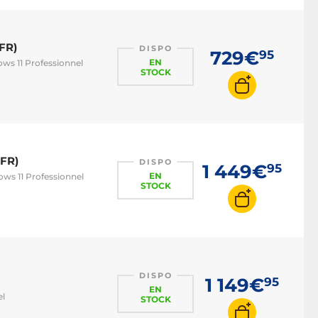
FR)
DISPO
729€
95
EN
ws 11 Professionnel
STOCK
MFR)
DISPO
1 449€
95
EN
ows 11 Professionnel
STOCK
DISPO
1 149€
95
EN
el
STOCK