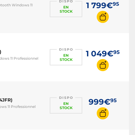
DISPO
1 799€
95
uetooth Windows 11
EN
STOCK
DISPO
)
1 049€
95
EN
dows 11 Professionnel
STOCK
DISPO
4JFR)
999€
95
EN
ows 11 Professionnel
STOCK