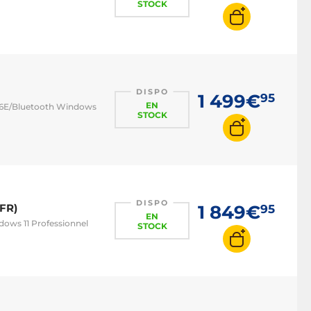
STOCK
DISPO
1 499€
95
EN
Fi 6E/Bluetooth Windows
STOCK
DISPO
FR)
1 849€
95
EN
dows 11 Professionnel
STOCK