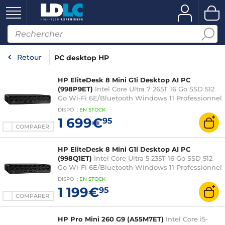
Retour
PC desktop HP
HP EliteDesk 8 Mini G1i Desktop AI PC
(998P9ET)
Intel Core Ultra 7 265T 16 Go SSD 512
Go Wi-Fi 6E/Bluetooth Windows 11 Professionnel
(sans écran)
DISPO
:
EN
STOCK
1 699€
95
COMPARER
HP EliteDesk 8 Mini G1i Desktop AI PC
(998Q1ET)
Intel Core Ultra 5 235T 16 Go SSD 512
Go Wi-Fi 6E/Bluetooth Windows 11 Professionnel
(sans écran)
DISPO
:
EN
STOCK
1 199€
95
COMPARER
HP Pro Mini 260 G9 (A55M7ET)
Intel Core i5-