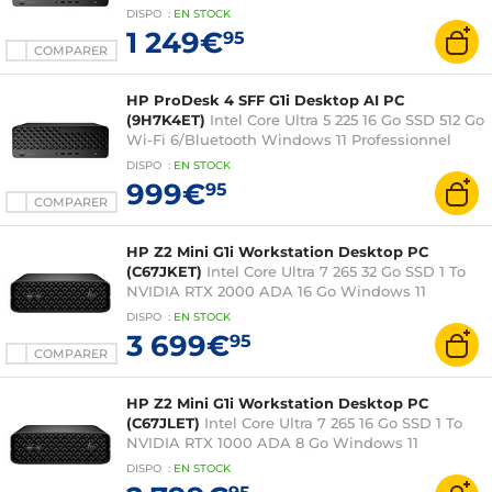
(sans écran)
DISPO
:
EN
STOCK
1 249€
95
COMPARER
HP ProDesk 4 SFF G1i Desktop AI PC
(9H7K4ET)
Intel Core Ultra 5 225 16 Go SSD 512 Go
Wi-Fi 6/Bluetooth Windows 11 Professionnel
(sans écran)
DISPO
:
EN
STOCK
999€
95
COMPARER
HP Z2 Mini G1i Workstation Desktop PC
(C67JKET)
Intel Core Ultra 7 265 32 Go SSD 1 To
NVIDIA RTX 2000 ADA 16 Go Windows 11
Professionnel (sans écran)
DISPO
:
EN
STOCK
3 699€
95
COMPARER
HP Z2 Mini G1i Workstation Desktop PC
(C67JLET)
Intel Core Ultra 7 265 16 Go SSD 1 To
NVIDIA RTX 1000 ADA 8 Go Windows 11
Professionnel (sans écran)
DISPO
:
EN
STOCK