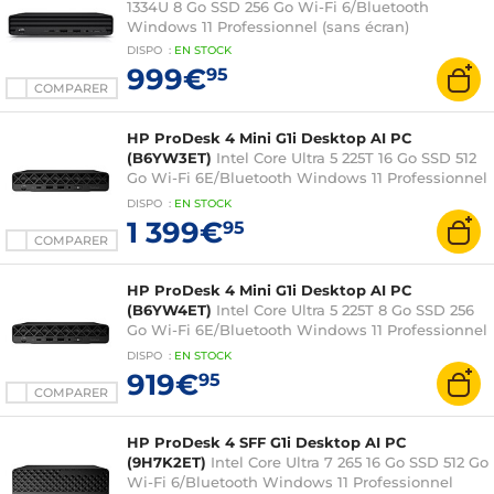
1334U 8 Go SSD 256 Go Wi-Fi 6/Bluetooth
Windows 11 Professionnel (sans écran)
DISPO
:
EN
STOCK
999€
95
COMPARER
HP ProDesk 4 Mini G1i Desktop AI PC
(B6YW3ET)
Intel Core Ultra 5 225T 16 Go SSD 512
Go Wi-Fi 6E/Bluetooth Windows 11 Professionnel
(sans écran)
DISPO
:
EN
STOCK
1 399€
95
COMPARER
HP ProDesk 4 Mini G1i Desktop AI PC
(B6YW4ET)
Intel Core Ultra 5 225T 8 Go SSD 256
Go Wi-Fi 6E/Bluetooth Windows 11 Professionnel
(sans écran)
DISPO
:
EN
STOCK
919€
95
COMPARER
HP ProDesk 4 SFF G1i Desktop AI PC
(9H7K2ET)
Intel Core Ultra 7 265 16 Go SSD 512 Go
Wi-Fi 6/Bluetooth Windows 11 Professionnel