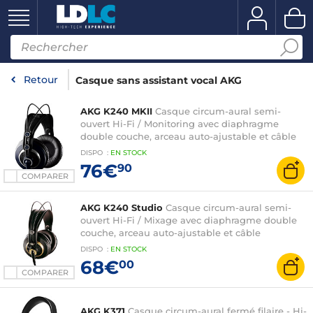
Retour
Casque sans assistant vocal AKG
AKG K240 MKII
Casque circum-aural semi-
ouvert Hi-Fi / Monitoring avec diaphragme
double couche, arceau auto-ajustable et câble
détachable
DISPO
:
EN
STOCK
76€
90
COMPARER
AKG K240 Studio
Casque circum-aural semi-
ouvert Hi-Fi / Mixage avec diaphragme double
couche, arceau auto-ajustable et câble
détachable
DISPO
:
EN
STOCK
68€
00
COMPARER
AKG K371
Casque circum-aural fermé filaire - Hi-