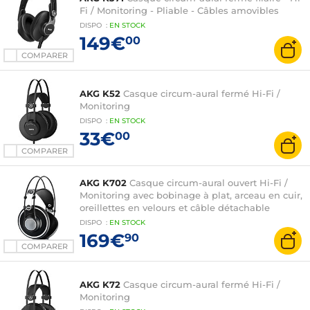
Fi / Monitoring - Pliable - Câbles amovibles
DISPO
:
EN
STOCK
149€
00
COMPARER
AKG K52
Casque circum-aural fermé Hi-Fi /
Monitoring
DISPO
:
EN
STOCK
33€
00
COMPARER
AKG K702
Casque circum-aural ouvert Hi-Fi /
Monitoring avec bobinage à plat, arceau en cuir,
oreillettes en velours et câble détachable
DISPO
:
EN
STOCK
169€
90
COMPARER
AKG K72
Casque circum-aural fermé Hi-Fi /
Monitoring