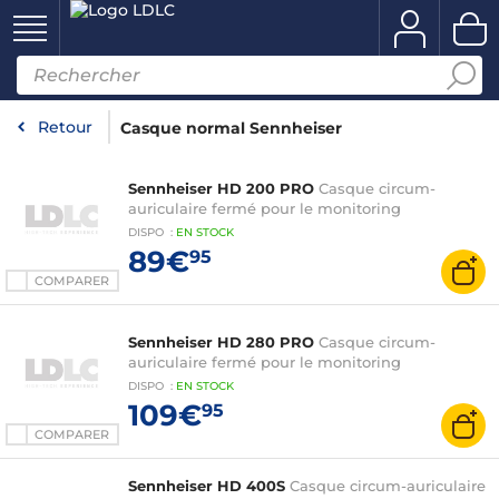
Retour
Casque normal Sennheiser
Sennheiser HD 200 PRO
Casque circum-
auriculaire fermé pour le monitoring
DISPO
:
EN
STOCK
89€
95
COMPARER
Sennheiser HD 280 PRO
Casque circum-
auriculaire fermé pour le monitoring
DISPO
:
EN
STOCK
109€
95
COMPARER
Sennheiser HD 400S
Casque circum-auriculaire