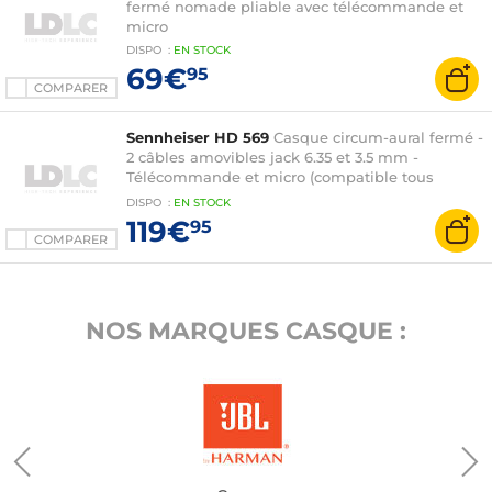
fermé nomade pliable avec télécommande et
micro
DISPO
:
EN
STOCK
69€
95
COMPARER
Sennheiser HD 569
Casque circum-aural fermé -
2 câbles amovibles jack 6.35 et 3.5 mm -
Télécommande et micro (compatible tous
smartphones)
DISPO
:
EN
STOCK
119€
95
COMPARER
NOS MARQUES CASQUE :