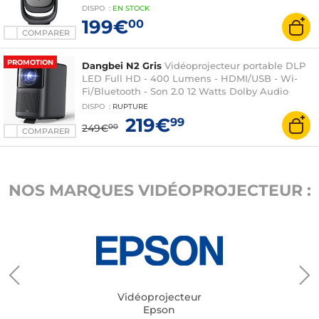
DISPO
:
EN
STOCK
199€
00
COMPARER
PROMOTION
Dangbei N2 Gris
Vidéoprojecteur portable DLP
LED Full HD - 400 Lumens - HDMI/USB - Wi-
Fi/Bluetooth - Son 2.0 12 Watts Dolby Audio
DISPO
:
RUPTURE
219€
99
249€
00
COMPARER
NOS MARQUES VIDÉOPROJECTEUR :
Vidéoprojecteur
Epson