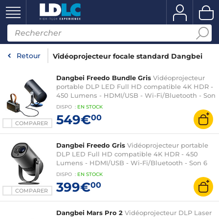
Retour
Vidéoprojecteur focale standard Dangbei
Dangbei Freedo Bundle Gris
Vidéoprojecteur
portable DLP LED Full HD compatible 4K HDR -
450 Lumens - HDMI/USB - Wi-Fi/Bluetooth - Son
6 Watts Dolby Digital + Batterie externe
DISPO
:
EN
STOCK
549€
00
COMPARER
Dangbei Freedo Gris
Vidéoprojecteur portable
DLP LED Full HD compatible 4K HDR - 450
Lumens - HDMI/USB - Wi-Fi/Bluetooth - Son 6
Watts Dolby Digital
DISPO
:
EN
STOCK
399€
00
COMPARER
Dangbei Mars Pro 2
Vidéoprojecteur DLP Laser