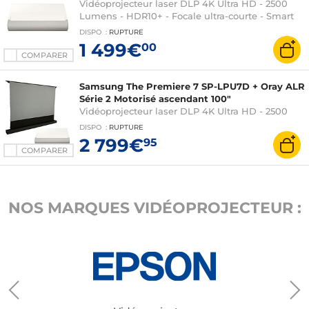
Vidéoprojecteur laser DLP 4K Ultra HD - 2500
Lumens - HDR10+ - Focale ultra-courte - Smart
TV Tizen - Wi-Fi/Bluetooth/AirPlay 2 - Barre de
DISPO
:
RUPTURE
son 2.2 30 Watts Dolby Atmos
1 499€
00
COMPARER
Samsung The Premiere 7 SP-LPU7D + Oray ALR
Série 2 Motorisé ascendant 100"
Vidéoprojecteur laser DLP 4K Ultra HD - 2500
Lumens - HDR10+ - Focale ultra-courte - Smart
DISPO
:
RUPTURE
TV Tizen - Wi-Fi/Bluetooth/AirPlay 2 - Barre de
2 799€
95
son 2.2 30 Watts Dolby Atmos + Ecran motorisé
COMPARER
ascendant 100"
NOS MARQUES VIDÉOPROJECTEUR :