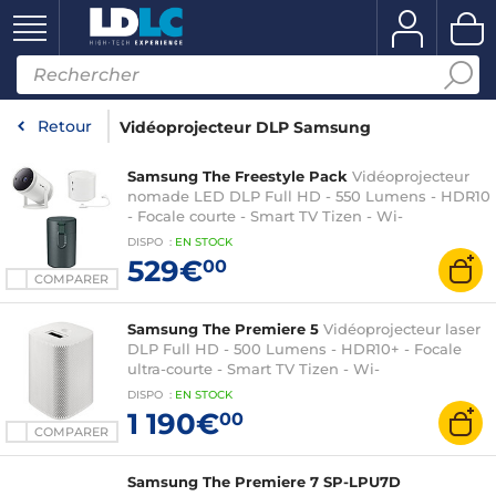
Retour
Vidéoprojecteur DLP Samsung
Samsung The Freestyle Pack
Vidéoprojecteur
nomade LED DLP Full HD - 550 Lumens - HDR10
- Focale courte - Smart TV Tizen - Wi-
Fi/Bluetooth - Son 360° 1x 5 Watts + Etui souple +
DISPO
:
EN
STOCK
Batterie nomade
529€
00
COMPARER
Samsung The Premiere 5
Vidéoprojecteur laser
DLP Full HD - 500 Lumens - HDR10+ - Focale
ultra-courte - Smart TV Tizen - Wi-
Fi/Bluetooth/AirPlay 2 - Son 2x 5 Watts Dolby
DISPO
:
EN
STOCK
Atmos
1 190€
00
COMPARER
Samsung The Premiere 7 SP-LPU7D