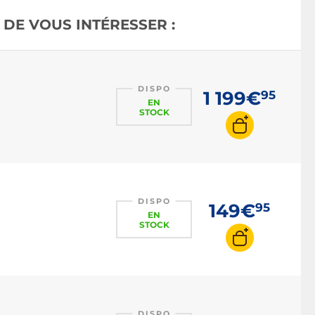
Objectif full frame
DE VOUS INTÉRESSER :
Objectif focale fixe
Objectif hybride
Objectif stabilisé
DISPO
1 199€
95
EN
Objectif boîtier
STOCK
tropicalisé
DISPO
149€
95
EN
STOCK
DISPO