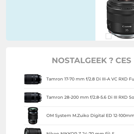
NOSTALGEEK ? CES 
Tamron 17-70 mm f/2.8 Di III-A VC RXD Fu
Tamron 28-200 mm f/2.8-5.6 Di III RXD S
OM System M.Zuiko Digital ED 12-100mm 
Nikon NIKKOR Z 24-70 mm f/4 S