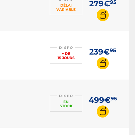
279€
95
DÉLAI
VARIABLE
DISPO
239€
95
+ DE
15 JOURS
DISPO
499€
95
EN
STOCK