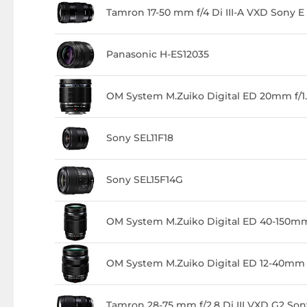
Tamron 17-50 mm f/4 Di III-A VXD Sony E
Panasonic H-ES12035
OM System M.Zuiko Digital ED 20mm f/1
Sony SEL11F18
Sony SEL15F14G
OM System M.Zuiko Digital ED 40-150m
OM System M.Zuiko Digital ED 12-40mm f
Tamron 28-75 mm f/2.8 Di III VXD G2 Son