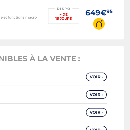
DISPO
649€
95
+ DE
que et fonctions macro
15 JOURS
IBLES À LA VENTE :
VOIR
›
VOIR
›
VOIR
›