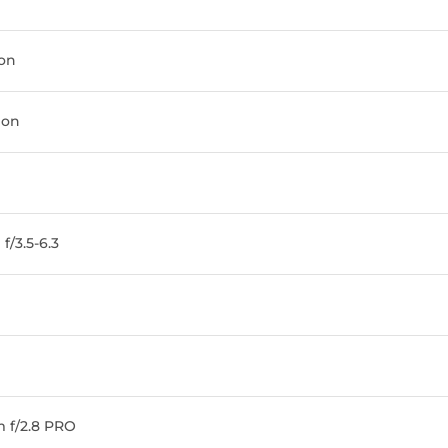
kon
non
/3.5-6.3
 f/2.8 PRO