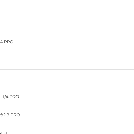
.4 PRO
m f/4 PRO
/2.8 PRO II
y FE