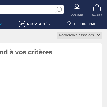
COMPTE
PANIER
NOUVEAUTÉS
BESOIN D'AIDE
Recherches associées
Objectif standard
Objectif transtandard
d à vos critères
Objectif macro
Objectif grand angle
Objectif ultra grand
angle
Téléobjectif
Super téléobjectif
Objectif micro 4/3
Objectif APS-C