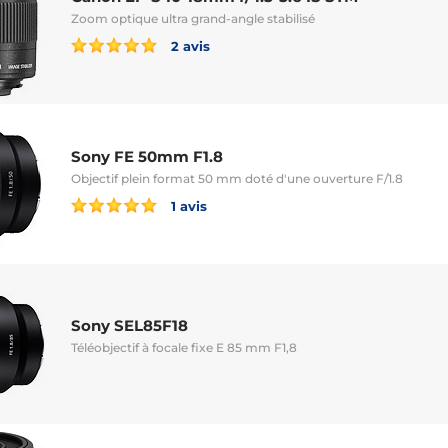
Zoom optique ultra grand-angle stabilisé
2 avis
Sony FE 50mm F1.8
Objectif plein format 50 mm doté d'une ouverture F/1.8
1 avis
Sony SEL85F18
Téléobjectif à focale fixe E 85 mm F1,8