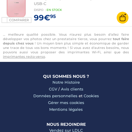
USB-C
DISPO
:
EN
STOCK
99€
95
COMPARER
… meilleure qualité possible. Vous n'aurez plus besoin d'allez faire
développer vos photos chez un prestataire tierce, vous pourrez
tout faire
depuis chez vous
! Un moyen bien plus simple et économique de garder
une trace de tous vos bons moments ! Si vous avez d'autres besoins, nous
pouvons aussi vous proposer des imprimantes Wi-Fi, ainsi que des
imprimantes recto-verso
.
QUI SOMMES NOUS ?
Notre Histoire
CGV
/
Avis clients
Données personnelles
et
Cookies
Gérer mes cookies
Mentions légales
NOUS REJOINDRE
Vendez sur LDLC