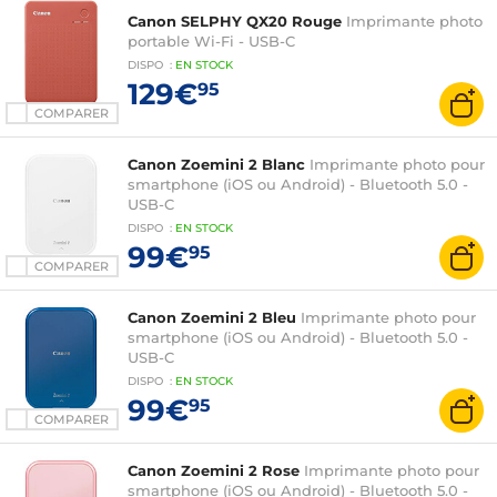
Canon SELPHY QX20 Rouge
Imprimante photo
portable Wi-Fi - USB-C
DISPO
:
EN
STOCK
129€
95
COMPARER
Canon Zoemini 2 Blanc
Imprimante photo pour
smartphone (iOS ou Android) - Bluetooth 5.0 -
USB-C
DISPO
:
EN
STOCK
99€
95
COMPARER
Canon Zoemini 2 Bleu
Imprimante photo pour
smartphone (iOS ou Android) - Bluetooth 5.0 -
USB-C
DISPO
:
EN
STOCK
99€
95
COMPARER
Canon Zoemini 2 Rose
Imprimante photo pour
smartphone (iOS ou Android) - Bluetooth 5.0 -