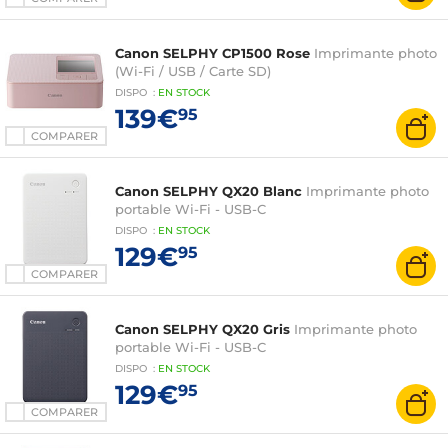
Canon SELPHY CP1500 Rose
Imprimante photo
(Wi-Fi / USB / Carte SD)
DISPO
:
EN
STOCK
139€
95
COMPARER
Canon SELPHY QX20 Blanc
Imprimante photo
portable Wi-Fi - USB-C
DISPO
:
EN
STOCK
129€
95
COMPARER
Canon SELPHY QX20 Gris
Imprimante photo
portable Wi-Fi - USB-C
DISPO
:
EN
STOCK
129€
95
COMPARER