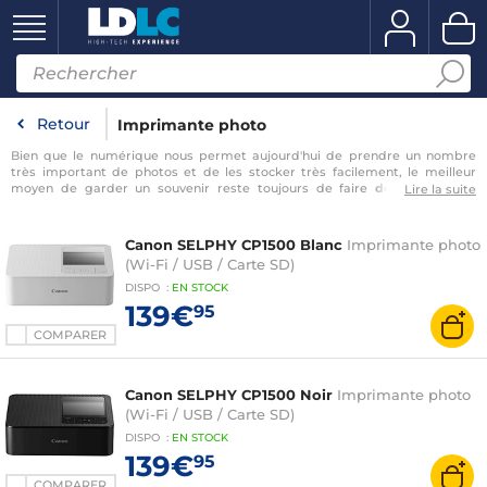
Retour
Imprimante photo
Bien que le numérique nous permet aujourd'hui de prendre un nombre
très important de photos et de les stocker très facilement, le meilleur
moyen de garder un souvenir reste toujours de faire
développer ses
Lire la suite
photos
pour pouvoir les conserver dans un album. En effet, il est toujours
plus agréable de
tenir une photographie entre ses mains
pour pouvoir la
regarder, plutôt que de simplement les admirer sur un écran. C'est pour
Canon SELPHY CP1500 Blanc
Imprimante photo
vous aider à conserver et à partager tous vos souvenirs que nous vous
(Wi-Fi / USB / Carte SD)
proposons aujourd'hui toutes nos
imprimantes
photo
, qui vous
permettront d'imprimer tous vos clichés avec la
…
DISPO
:
EN
STOCK
139€
95
COMPARER
Canon SELPHY CP1500 Noir
Imprimante photo
(Wi-Fi / USB / Carte SD)
DISPO
:
EN
STOCK
139€
95
COMPARER