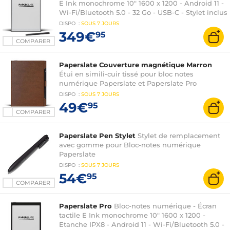
E Ink monochrome 10" 1600 x 1200 - Android 11 -
Wi-Fi/Bluetooth 5.0 - 32 Go - USB-C - Stylet inclus
DISPO
:
SOUS
7 JOURS
349€
95
COMPARER
Paperslate Couverture magnétique Marron
Étui en simili-cuir tissé pour bloc notes
numérique Paperslate et Paperslate Pro
DISPO
:
SOUS
7 JOURS
49€
95
COMPARER
Paperslate Pen Stylet
Stylet de remplacement
avec gomme pour Bloc-notes numérique
Paperslate
DISPO
:
SOUS
7 JOURS
54€
95
COMPARER
Paperslate Pro
Bloc-notes numérique - Écran
tactile E Ink monochrome 10" 1600 x 1200 -
Etanche IPX8 - Android 11 - Wi-Fi/Bluetooth 5.0 -