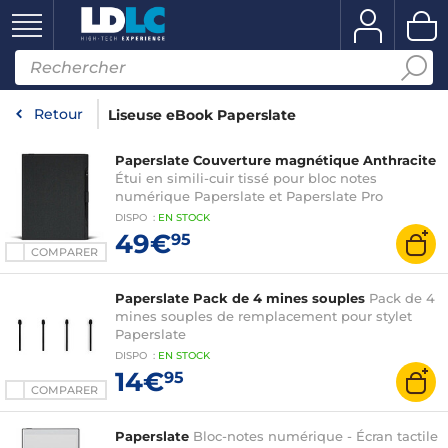
Retour
Liseuse eBook Paperslate
Paperslate Couverture magnétique Anthracite
Étui en simili-cuir tissé pour bloc notes
numérique Paperslate et Paperslate Pro
DISPO
:
EN
STOCK
49€
95
COMPARER
Paperslate Pack de 4 mines souples
Pack de 4
mines souples de remplacement pour stylet
Paperslate
DISPO
:
EN
STOCK
14€
95
COMPARER
Paperslate
Bloc-notes numérique - Écran tactile