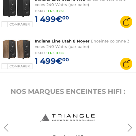
voies 240 Watts (par paire)
DISPO
:
EN
STOCK
1 499€
00
COMPARER
Indiana Line Utah 8 Noyer
Enceinte colonne 3
voies 240 Watts (par paire)
DISPO
:
EN
STOCK
1 499€
00
COMPARER
NOS MARQUES ENCEINTES HIFI :