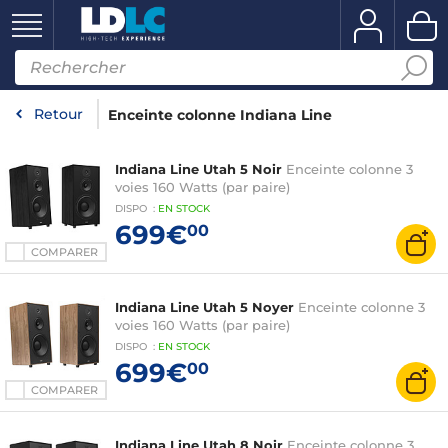
Retour
Enceinte colonne Indiana Line
Indiana Line Utah 5 Noir
Enceinte colonne 3
voies 160 Watts (par paire)
DISPO
:
EN
STOCK
699€
00
COMPARER
Indiana Line Utah 5 Noyer
Enceinte colonne 3
voies 160 Watts (par paire)
DISPO
:
EN
STOCK
699€
00
COMPARER
Indiana Line Utah 8 Noir
Enceinte colonne 3