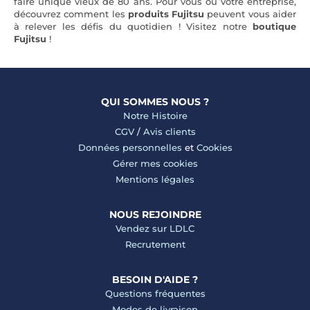
faire unique vieux de 80 ans. Pour vous ou votre entreprise,
découvrez comment les
produits Fujitsu
peuvent vous aider
à relever les défis du quotidien ! Visitez notre
boutique
Fujitsu
!
QUI SOMMES NOUS ?
Notre Histoire
CGV
/
Avis clients
Données personnelles
et
Cookies
Gérer mes cookies
Mentions légales
NOUS REJOINDRE
Vendez sur LDLC
Recrutement
BESOIN D'AIDE ?
Questions fréquentes
Modes de livraison