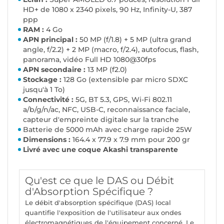
HD+ de 1080 x 2340 pixels, 90 Hz, Infinity-U, 387
ppp
RAM :
4 Go
APN principal :
50 MP (f/1.8) + 5 MP (ultra grand
angle, f/2.2) + 2 MP (macro, f/2.4), autofocus, flash,
panorama, vidéo Full HD 1080@30fps
APN secondaire :
13 MP (f2.0)
Stockage :
128 Go (extensible par micro SDXC
jusqu'à 1 To)
Connectivité :
5G, BT 5.3, GPS, Wi-Fi 802.11
a/b/g/n/ac, NFC, USB-C, reconnaissance faciale,
capteur d'empreinte digitale sur la tranche
Batterie de 5000 mAh avec charge rapide 25W
Dimensions :
164.4 x 77.9 x 7.9 mm pour 200 gr
Livré avec une coque Akashi transparente
Qu'est ce que le DAS ou Débit
d'Absorption Spécifique ?
Le débit d'absorption spécifique (DAS) local
quantifie l'exposition de l'utilisateur aux ondes
électromagnétiques de l'équipement concerné. Le