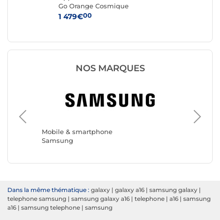
Go Orange Cosmique
Ar
00
1 479€
1 
NOS MARQUES
Mobile 
Apple
Mobile & smartphone
Samsung
Dans la même thématique :
galaxy
|
galaxy a16
|
samsung galaxy
|
telephone samsung
|
samsung galaxy a16
|
telephone
|
a16
|
samsung
a16
|
samsung telephone
|
samsung