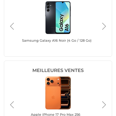
8 Go)
Samsung Galaxy A16 Noir (4 Go / 128 Go)
Samsung
Go)
MEILLEURES VENTES
e
Apple iPhone 17 Pro Max 256
App