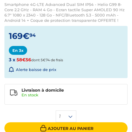
Smartphone 4G-LTE Advanced Dual SIM IP54 - Helio G99 8-
Core 2.2 GHz - RAM 4 Go - Ecran tactile Super AMOLED 90 Hz
6.7" 1080 x 2340 - 128 Go - NFC/Bluetooth 5.3 - 5000 mAh -
Android 14 + Coque de protection transparente OFFERTE !
169€
94
En 3x
3 x
58€56
dont 5€74 de frais
Alerte baisse de prix
Livraison à domicile
En
stock
1
AJOUTER AU PANIER