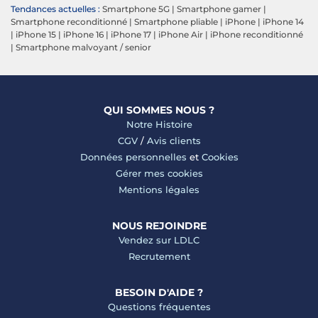
Tendances actuelles :
Smartphone 5G
|
Smartphone gamer
|
Smartphone reconditionné
|
Smartphone pliable
|
iPhone
|
iPhone 14
|
iPhone 15
|
iPhone 16
|
iPhone 17
|
iPhone Air
|
iPhone reconditionné
|
Smartphone malvoyant / senior
QUI SOMMES NOUS ?
Notre Histoire
CGV
/
Avis clients
Données personnelles
et
Cookies
Gérer mes cookies
Mentions légales
NOUS REJOINDRE
Vendez sur LDLC
Recrutement
BESOIN D'AIDE ?
Questions fréquentes