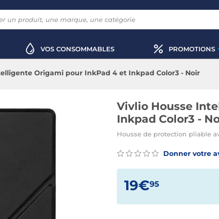
VOS CONSOMMABLES
PROMOTIONS
telligente Origami pour InkPad 4 et Inkpad Color3 - Noir
Vivlio Housse Int
Inkpad Color3 - No
Housse de protection pliable av
Donner votre a
19€
95