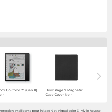
ox Go Color 7" (Gen II)
Boox Page 7 Magnetic
Boox Mine
oir
Case Cover Noir
pour Slyle
Triangle 
rotection intelligente pour inkpad 4 et inkpad color 3
|
vivlio housse