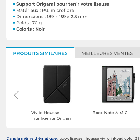
Support Origami pour tenir votre liseuse
Matériaux : PU, microfibre
Dimensions : 189 x 159 x 2.5 mm
Poids : 70 g
Coloris : Noir
PRODUITS SIMILAIRES
MEILLEURES VENTES
our Noir
Vivlio Housse
Boox Note Air5 C
Intelligente Origami
pour Light ZEN, Light,
Light HD et Light HD
Color - Noir
Dans la même thématique :
boox liseuse
|
housse vivlio inkpad color 3