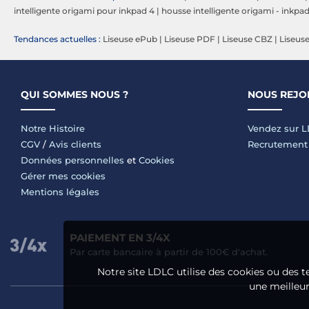
intelligente origami pour inkpad 4
|
housse intelligente origami - inkpad
Tendances actuelles :
Liseuse ePub
|
Liseuse PDF
|
Liseuse CBZ
|
Liseus
QUI SOMMES NOUS ?
NOUS REJO
Notre Histoire
Vendez sur 
CGV
/
Avis clients
Recrutement
Données personnelles
et
Cookies
Gérer mes cookies
Mentions légales
PAIEMENT EN 3/4X
Par carte bancaire à partir de 100€ d'achat.
Notre site LDLC utilise des cookies ou des t
une meilleure