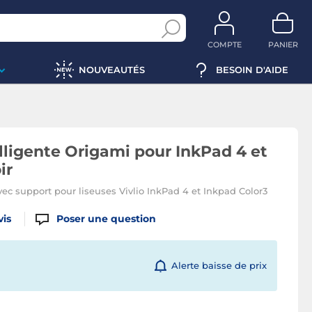
COMPTE
PANIER
NOUVEAUTÉS
BESOIN D'AIDE
elligente Origami pour InkPad 4 et
ir
ec support pour liseuses Vivlio InkPad 4 et Inkpad Color3
vis
Poser une question
Alerte baisse de prix