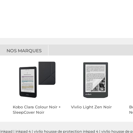
NOS MARQUES
Kobo Clara Colour Noir +
Vivlio Light Zen Noir
Bo
SleepCover Noir
N
|
inkpad
|
inkpad 4
|
vivlio housse de protection inkpad 4
|
vivlio housse de p