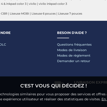
 4 & inkpad color 3
|
vivlio
|
vivlio inkpad color 3
e CBR
|
Liseuse MOBI
|
Liseuse 6 pouces
|
Liseuse 7 pouces
INDRE
BESOIN D'AIDE ?
LDLC
Questions fréquentes
Modes de livraison
Modes de règlement
Demander un retour
LIVRAISON EXPR
C'EST VOUS QUI DÉCIDEZ !
echnologies similaires pour vous proposer des services et offres 
 expérience utilisateur et réaliser des statistiques de visites.
En 