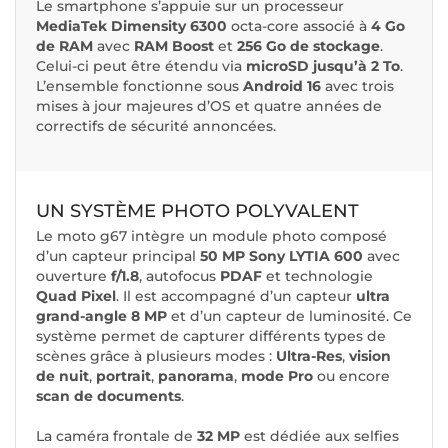
Le smartphone s’appuie sur un processeur
MediaTek Dimensity 6300
octa-core associé à
4 Go
de RAM
avec
RAM Boost
et
256 Go de stockage
.
Celui-ci peut être étendu via
microSD jusqu’à 2 To
.
L’ensemble fonctionne sous
Android 16
avec trois
mises à jour majeures d’OS et quatre années de
correctifs de sécurité annoncées.
UN SYSTÈME PHOTO POLYVALENT
Le moto g67 intègre un module photo composé
d’un capteur principal
50 MP Sony LYTIA 600
avec
ouverture
f/1.8
, autofocus
PDAF
et technologie
Quad Pixel
. Il est accompagné d’un capteur
ultra
grand-angle 8 MP
et d’un capteur de luminosité. Ce
système permet de capturer différents types de
scènes grâce à plusieurs modes :
Ultra-Res
,
vision
de nuit
,
portrait
,
panorama
,
mode Pro
ou encore
scan de documents
.
La caméra frontale de
32 MP
est dédiée aux selfies