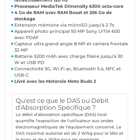
rafraîchissement 120 Hz
Processeur MediaTek Dimensity 6300 octa-core
4 Go de RAM avec RAM Boost et 256 Go de
stockage
Extension mémoire via microSD jusqu’à 2 To
Appareil photo principal 50 MP Sony LYTIA 600
avec PDAF
Capteur ultra grand-angle 8 MP et caméra frontale
32 MP
Batterie 5200 mAh avec charge filaire jusqu’à 30
W et USB PD
Connectivité 5G, Wi-Fi ac, Bluetooth 5.4, NFC et
USB-C
Livré avec les Motorola Moto Buds 2
Qu'est ce que le DAS ou Débit
d'Absorption Spécifique ?
Le débit d'absorption spécifique (DAS) local
quantifie l'exposition de l'utilisateur aux ondes
électromagnétiques de l'équipement concerné. Le
DAS maximal autorisé est de 2 W/kg pour la tête et
le tronc et de 4 W/kg pour les membres.