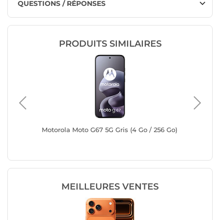
QUESTIONS / RÉPONSES
PRODUITS SIMILAIRES
tion (8
Motorola Moto G67 5G Gris (4 Go / 256 Go)
Motorol
+ Moto
Go / 256
MEILLEURES VENTES