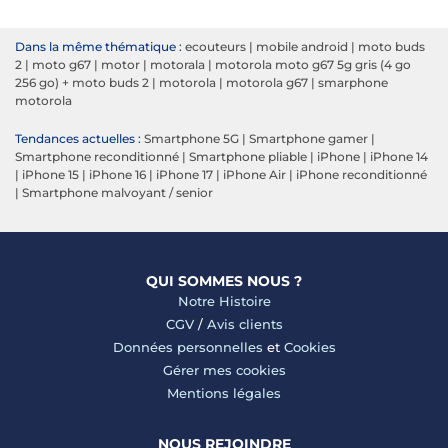
Dans la même thématique :
ecouteurs
|
mobile android
|
moto buds
2
|
moto g67
|
motor
|
motorala
|
motorola moto g67 5g gris (4 go
256 go) + moto buds 2
|
motorola
|
motorola g67
|
smarphone
motorola
Tendances actuelles :
Smartphone 5G
|
Smartphone gamer
|
Smartphone reconditionné
|
Smartphone pliable
|
iPhone
|
iPhone 14
|
iPhone 15
|
iPhone 16
|
iPhone 17
|
iPhone Air
|
iPhone reconditionné
|
Smartphone malvoyant / senior
QUI SOMMES NOUS ?
Notre Histoire
CGV
/
Avis clients
Données personnelles
et
Cookies
Gérer mes cookies
Mentions légales
NOUS REJOINDRE