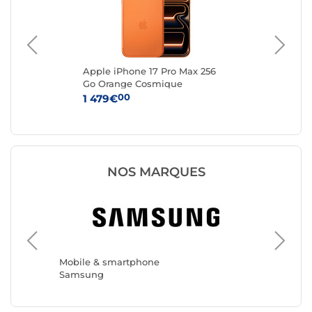
FA
Apple iPhone 17 Pro Max 256
App
to
Go Orange Cosmique
Ar
00
1 479€
1 
NOS MARQUES
Mobile 
Apple
Mobile & smartphone
Samsung