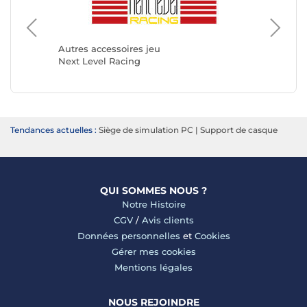
Autres a
OPLITE
Autres accessoires jeu
Next Level Racing
Tendances actuelles :
Siège de simulation PC
|
Support de casque
QUI SOMMES NOUS ?
Notre Histoire
CGV
/
Avis clients
Données personnelles
et
Cookies
Gérer mes cookies
Mentions légales
NOUS REJOINDRE