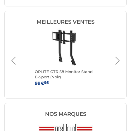
MEILLEURES VENTES
r
OPLITE GTR S8 Monitor Stand
OPL
E-Sport (Noir)
95
99€
64
NOS MARQUES