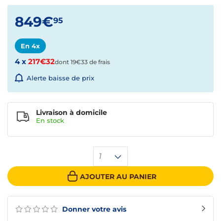
849€
95
En 4x
4 x
217€32
dont 19€33 de frais
Alerte baisse de prix
Livraison à domicile
En
stock
1
AJOUTER AU PANIER
Donner votre avis