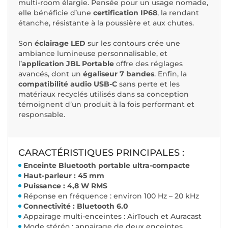
multi-room élargie. Pensée pour un usage nomade,
elle bénéficie d’une
certification IP68
, la rendant
étanche, résistante à la poussière et aux chutes.
Son
éclairage LED
sur les contours crée une
ambiance lumineuse personnalisable, et
l’
application JBL Portable
offre des réglages
avancés, dont un
égaliseur 7 bandes
. Enfin, la
compatibilité audio USB-C
sans perte et les
matériaux recyclés utilisés dans sa conception
témoignent d’un produit à la fois performant et
responsable.
CARACTÉRISTIQUES PRINCIPALES :
Enceinte Bluetooth portable ultra-compacte
Haut-parleur : 45 mm
Puissance : 4,8 W RMS
Réponse en fréquence : environ 100 Hz – 20 kHz
Connectivité : Bluetooth 6.0
Appairage multi-enceintes : AirTouch et Auracast
Mode stéréo : appairage de deux enceintes