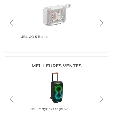
JBL GO 5 Blanc
JBL GO 
MEILLEURES VENTES
JBL PartyBox Stage 320
Ha