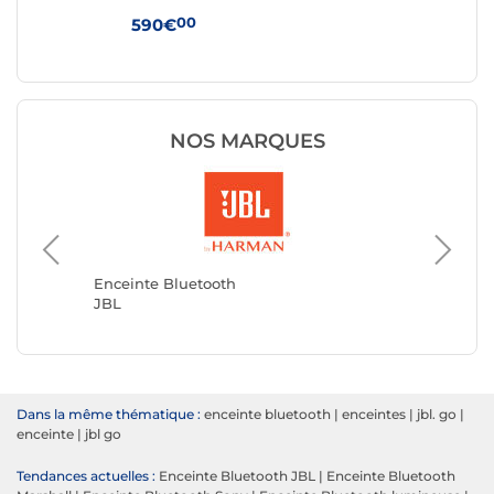
Noi
00
590€
24
NOS MARQUES
Enceint
MARSH
Enceinte Bluetooth
JBL
Dans la même thématique :
enceinte bluetooth
|
enceintes
|
jbl. go
|
enceinte
|
jbl go
Tendances actuelles :
Enceinte Bluetooth JBL
|
Enceinte Bluetooth