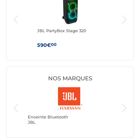
JBL PartyBox Stage 320
Har
Noir
00
590€
24
NOS MARQUES
Enceinte
MARSHA
Enceinte Bluetooth
JBL