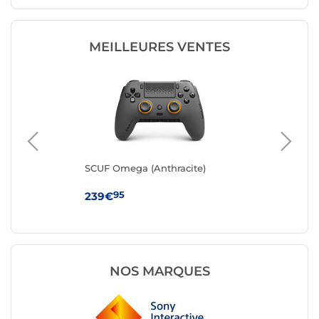
MEILLEURES VENTES
r)
SCUF Omega (Anthracite)
SC
95
239€
23
NOS MARQUES