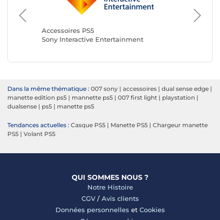
Accesso
Razer
Accessoires PS5
Sony Interactive Entertainment
Dans la même thématique :
007 sony
|
accessoires
|
dual sense edge
|
manette edition ps5
|
mannette ps5
|
007 first light
|
playstation
|
dualsense
|
ps5
|
manette ps5
Tendances actuelles :
Casque PS5
|
Manette PS5
|
Chargeur manette
PS5
|
Volant PS5
QUI SOMMES NOUS ?
Notre Histoire
CGV
/
Avis clients
Données personnelles
et
Cookies