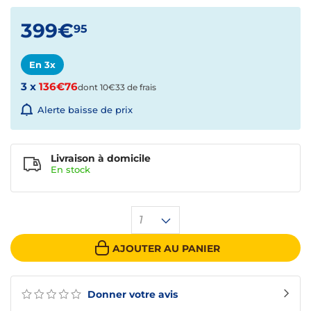
399€
95
En 3x
3 x
136€76
dont 10€33 de frais
Alerte baisse de prix
Livraison à domicile
En
stock
1
AJOUTER AU PANIER
Donner votre avis