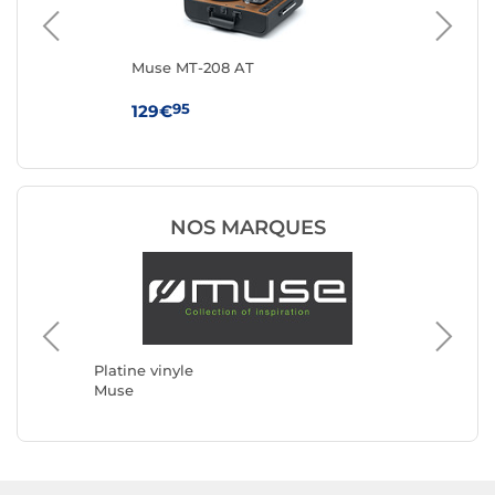
Muse MT-208 AT
Au
Noi
95
129€
24
NOS MARQUES
Platine 
Rega
Platine vinyle
Muse