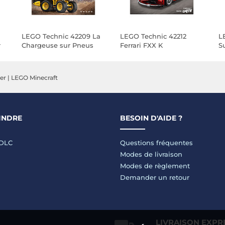
LEGO Technic 42209 La
LEGO Technic 42212
L
r
Chargeuse sur Pneus
Ferrari FXX K
S
s
Volvo L120 Electric
R
er
|
LEGO Minecraft
INDRE
BESOIN D'AIDE ?
LDLC
Questions fréquentes
Modes de livraison
Modes de règlement
Demander un retour
LIVRAISON EXPR