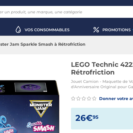
VOS CONSOMMABLES
PROMOTIONS
ter Jam Sparkle Smash à Rétrofriction
LEGO Technic 422
Rétrofriction
Jouet Camion - Maquette de Vo
d'Anniversaire Original pour Ga
Donner votre a
26€
95