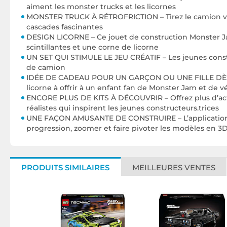
aiment les monster trucks et les licornes
MONSTER TRUCK À RÉTROFRICTION – Tirez le camion vers l
cascades fascinantes
DESIGN LICORNE – Ce jouet de construction Monster Jam
scintillantes et une corne de licorne
UN SET QUI STIMULE LE JEU CRÉATIF – Les jeunes const
de camion
IDÉE DE CADEAU POUR UN GARÇON OU UNE FILLE DÈS 7
licorne à offrir à un enfant fan de Monster Jam et de vé
ENCORE PLUS DE KITS À DÉCOUVRIR – Offrez plus d’ac
réalistes qui inspirent les jeunes constructeurs.trices
UNE FAÇON AMUSANTE DE CONSTRUIRE – L’application LEGO
progression, zoomer et faire pivoter les modèles en 3
PRODUITS SIMILAIRES
MEILLEURES VENTES