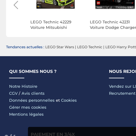
 42228
LEGO Technic 42229
LEGO Technic 42231
ren MCL39
Voiture Mitsubishi
Voiture Dodge Charge
Eclipse de Fast and
R/T de Fast and Furiou
Furious
Tendances actuelles :
LEGO Star Wars
|
LEGO Technic
|
LEGO Harry Pott
QUI SOMMES NOUS ?
NOUS REJO
Notre Histoire
Vendez sur 
CGV
/
Avis clients
Recrutement
Données personnelles
et
Cookies
Gérer mes cookies
Mentions légales
PAIEMENT EN 3/4X