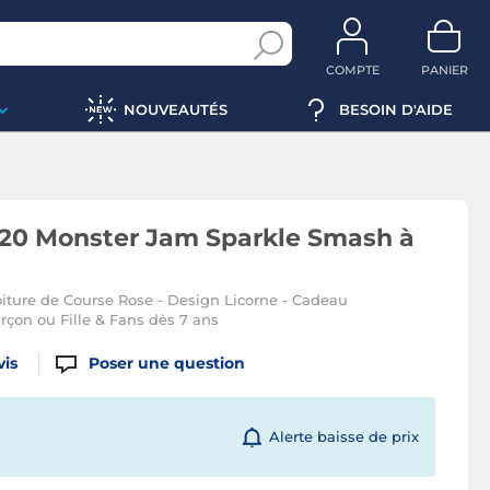
COMPTE
PANIER
NOUVEAUTÉS
BESOIN D'AIDE
20 Monster Jam Sparkle Smash à
iture de Course Rose - Design Licorne - Cadeau
rçon ou Fille & Fans dès 7 ans
vis
Poser une question
Alerte baisse de prix