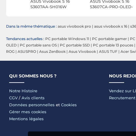
k S14
ASUS Vivobook S 16
ASUS Vivobook S 16
12W
S3607AA-SH016W
S3607CA-PRO-OLED-
SH3X
Dans la même thématique :
asus vivobook pro
|
asus vivobook s 16
|
s3
Tendances actuelles :
PC portable Windows 11
|
PC portable gamer
|
PC 
OLED
|
PC portable sans OS
|
PC portable SSD
|
PC portable 13 pouces
ROG
|
ASUSPRO
|
Asus ZenBook
|
Asus Vivobook
|
ASUS TUF
|
Acer Swi
QUI SOMMES NOUS ?
NOUS REJO
Notre Histoire
Vendez sur 
CGV
/
Avis clients
Recrutement
Données personnelles
et
Cookies
Gérer mes cookies
Mentions légales