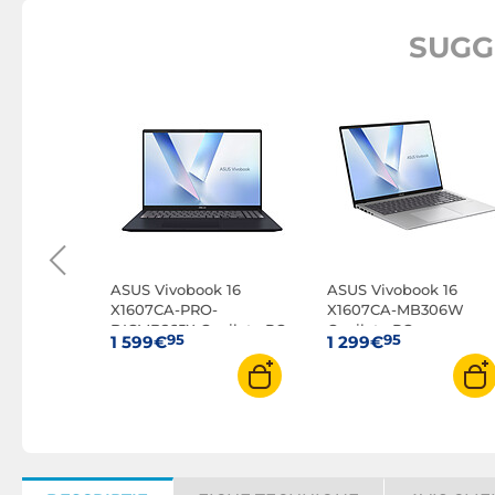
SUGG
ook B3
0197X
ASUS Vivobook 16
ASUS Vivobook 16
X1607CA-PRO-
X1607CA-MB306W
DICMB265X Copilot+ PC
Copilot+ PC
95
95
1 599€
1 299€