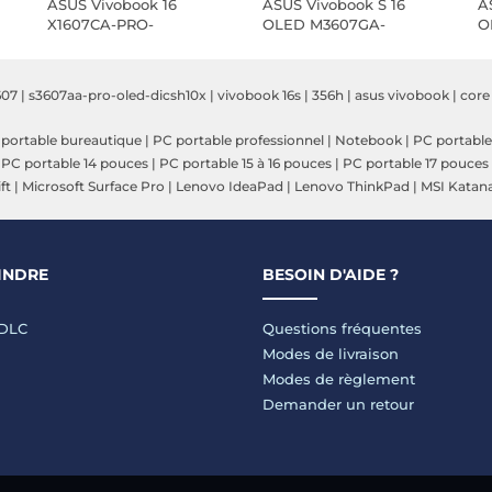
ASUS Vivobook 16
ASUS Vivobook S 16
A
X1607CA-PRO-
OLED M3607GA-
O
DICMB265X Copilot+ PC
DRSH115W
S
607
|
s3607aa-pro-oled-dicsh10x
|
vivobook 16s
|
356h
|
asus vivobook
|
core 
portable bureautique
|
PC portable professionnel
|
Notebook
|
PC portable
|
PC portable 14 pouces
|
PC portable 15 à 16 pouces
|
PC portable 17 pouces
ft
|
Microsoft Surface Pro
|
Lenovo IdeaPad
|
Lenovo ThinkPad
|
MSI Katan
INDRE
BESOIN D'AIDE ?
LDLC
Questions fréquentes
Modes de livraison
Modes de règlement
Demander un retour