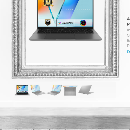
A
P
I
G
6
P
D