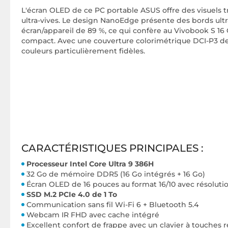
L'écran OLED de ce PC portable ASUS offre des visuels tr
ultra-vives. Le design NanoEdge présente des bords ult
écran/appareil de 89 %, ce qui confère au Vivobook S 16
compact. Avec une couverture colorimétrique DCI-P3 de
couleurs particulièrement fidèles.
CARACTÉRISTIQUES PRINCIPALES :
Processeur Intel Core Ultra 9 386H
32 Go de mémoire DDR5 (16 Go intégrés + 16 Go)
Écran OLED de 16 pouces au format 16/10 avec résolutio
SSD M.2 PCIe 4.0 de 1 To
Communication sans fil Wi-Fi 6 + Bluetooth 5.4
Webcam IR FHD avec cache intégré
Excellent confort de frappe avec un clavier à touches r