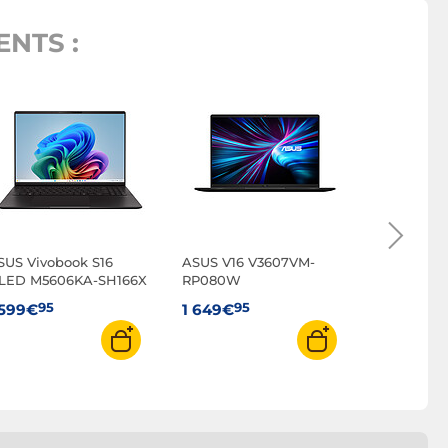
NTS :
ASUS Zenb
OLED UM5
RK002W
95
1 549€
SUS Vivobook S16
ASUS V16 V3607VM-
LED M5606KA-SH166X
RP080W
95
95
 599€
1 649€