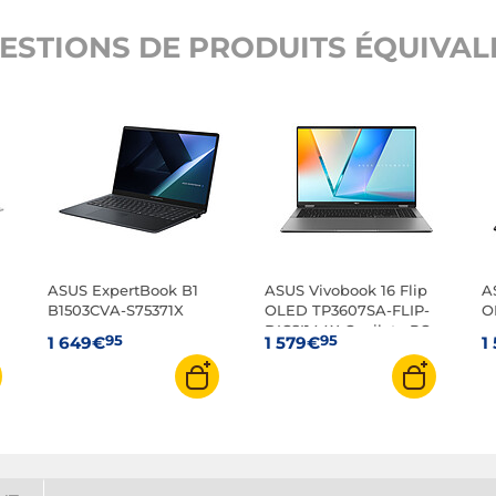
ESTIONS DE PRODUITS ÉQUIVALE
ASUS ExpertBook B1
ASUS Vivobook 16 Flip
A
B1503CVA-S75371X
OLED TP3607SA-FLIP-
O
DICSI144X Copilot+ PC
95
95
1 649€
1 579€
1