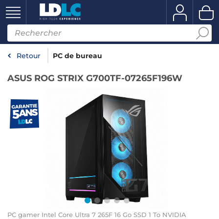
Retour
PC de bureau
ASUS ROG STRIX G700TF-07265F196W
PC gamer Intel Core Ultra 7 265F 16 Go SSD 1 To NVIDIA