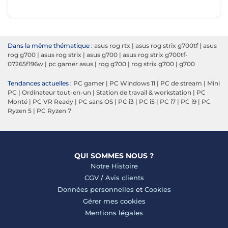
Dans la même thématique :
asus rog rtx
|
asus rog strix g700tf
|
asus
rog g700
|
asus rog strix
|
asus g700
|
asus rog strix g700tf-
07265f196w
|
pc gamer asus
|
rog g700
|
rog strix g700
|
g700
Tendances actuelles :
PC gamer
|
PC Windows 11
|
PC de stream
|
Mini
PC
|
Ordinateur tout-en-un
|
Station de travail & workstation
|
PC
Monté
|
PC VR Ready
|
PC sans OS
|
PC i3
|
PC i5
|
PC i7
|
PC i9
|
PC
Ryzen 5
|
PC Ryzen 7
QUI SOMMES NOUS ?
Notre Histoire
CGV
/
Avis clients
Données personnelles
et
Cookies
Gérer mes cookies
Mentions légales