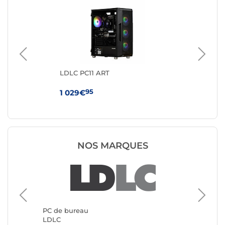
LDLC PC11 ART
GM
350
95
1 029€
41
NOS MARQUES
PC de b
Génériq
PC de bureau
LDLC