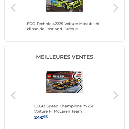
aire
LEGO Technic 42229 Voiture Mitsubishi
LEGO Te
Eclipse de Fast and Furious
Charger
MEILLEURES VENTES
LEGO Speed Champions 77251
LE
Voiture F1 McLaren Team
MCL38
95
24€
54