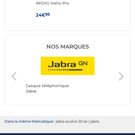
r)
INOVU Hello Pro
Be
Blu
95
24€
59
NOS MARQUES
Casque 
HP
Casque téléphonique
Jabra
Dans la même thématique :
jabra evolve 20 se
|
jabra