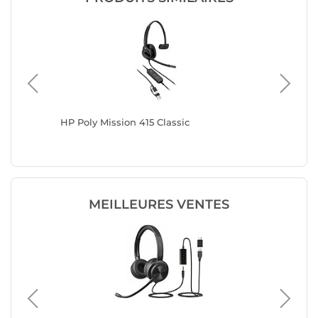
éo Noir
HP Poly Mission 415 Classic
HP Poly
MEILLEURES VENTES