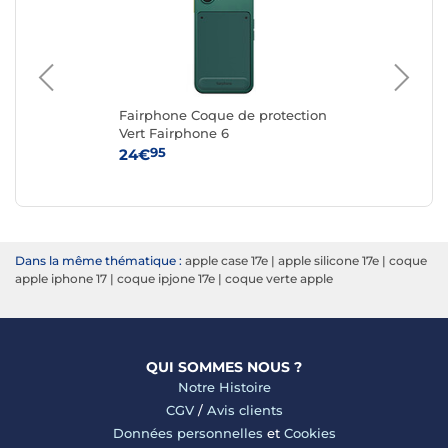
Fairphone Coque de protection
Ap
Vert Fairphone 6
iPh
95
24€
59
Dans la même thématique :
apple case 17e
|
apple silicone 17e
|
coque
apple iphone 17
|
coque ipjone 17e
|
coque verte apple
QUI SOMMES NOUS ?
Notre Histoire
CGV
/
Avis clients
Données personnelles
et
Cookies