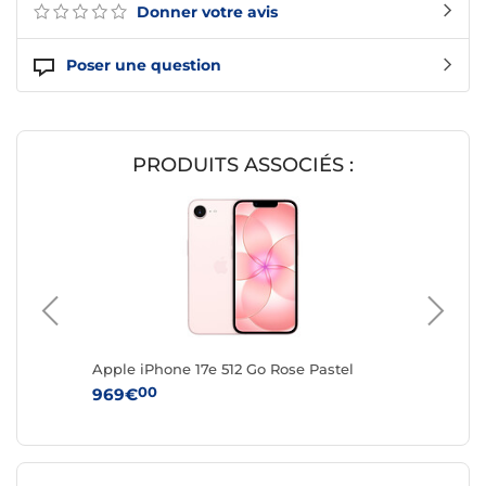
Donner votre avis
Poser une question
PRODUITS ASSOCIÉS :
Apple iPhone 17e 512 Go Rose Pastel
Apple i
00
0
969€
969€