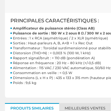
PRINCIPALES CARACTÉRISTIQUES :
Amplificateur de puissance stéréo (Class AB)
Puissance de sortie : 150 W x 2 sous 8 Ω / 300 W x 2
Entrées : 1 x RCA (asymétrique) / 2 x XLR (symétrique)
Sorties : Haut-parleurs A, B, A+B + 1 x Rec Out
Transformateur : Toroïdal surdimensionné pour stabilité
Distorsion (THD+N) : < 0,003 % (100 W, 1 kHz)
Rapport signal/bruit : > 110 dB (pondération A)
Réponse en fréquence : 20 Hz – 80 kHz (+/-0,5 dB)
Alimentation : 115 VAC / 230 VAC automatique, 50/60 Hz
Consommation en veille : < 0,5 W
Dimensions (L x H x P) : 435 x 133 x 315 mm (hauteur pi
Poids : 9,6 kg
PRODUITS SIMILAIRES
MEILLEURES VENTES