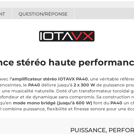
NT
QUESTION/RÉPONSE
ance stéréo haute performan
vec l
’amplificateur stéréo IOTAVX PA40
, une véritable référ
enceintes, le
PA40
délivre jusqu’à
2 x 300 W
de puissance prop
 une musicalité naturelle. Doté d’un transformateur toroïd
 profondeur et de dynamique sans compromis. Sa construction 
 qu’en
mode mono bridgé (jusqu’à 600 W)
font du
PA40
un ch
 il combine puissance, flexibilité et finesse sonore pour une é
PUISSANCE, PERFO