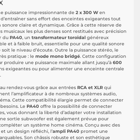
X
ne puissance impressionnante de
2 x 300 W
en
 d’entraîner sans effort des enceintes exigeantes tout
 sonore claire et dynamique. Grâce à cette réserve de
 musicaux les plus denses sont restitués avec précision
r du
PA40
, un
transformateur toroïdal
généreux
le et à faible bruit, essentielle pour une qualité sonore
soit le niveau d’écoute. Outre la puissance stéréo, le
ès pratique : le
mode mono bridgé
. Cette configuration
r produire une puissance maximale allant jusqu’à
600
ions exigeantes ou pour alimenter une enceinte centrale
.
st au rendez-vous grâce aux entrées
RCA et XLR
qui
ment l’amplificateur à de nombreux systèmes audio,
inéma. Cette compatibilité élargie permet de connecter
 besoins. Le
PA40
offre la possibilité de connecter
s, vous donnant la liberté d’adapter votre installation
. Une sortie subwoofer est également prévue pour
et compléter un système home cinéma. Conçu avec des
t un design réfléchi, l’
ampli PA40
promet une
emarquables. Son châssis robuste et son esthétique