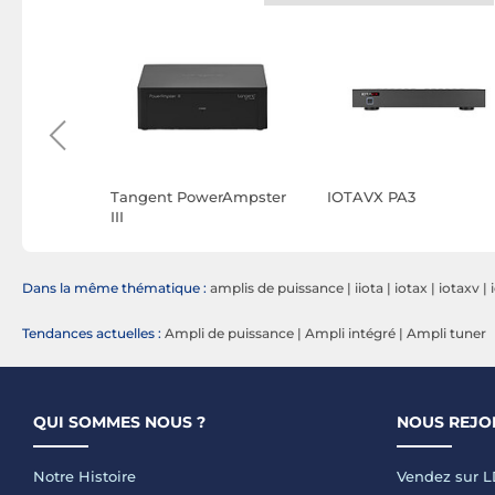
udio EVO
Tangent PowerAmpster
IOTAVX PA3
III
Dans la même thématique :
amplis de puissance
|
iiota
|
iotax
|
iotaxv
|
Tendances actuelles :
Ampli de puissance
|
Ampli intégré
|
Ampli tuner
QUI SOMMES NOUS ?
NOUS REJO
Notre Histoire
Vendez sur 