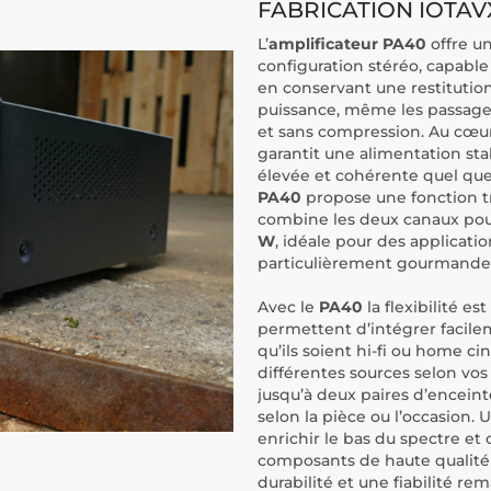
FABRICATION IOTAV
L’
amplificateur PA40
offre u
configuration stéréo, capable
en conservant une restitution
puissance, même les passages
et sans compression. Au cœu
garantit une alimentation stab
élevée et cohérente quel que 
PA40
propose une fonction tr
combine les deux canaux pou
W
, idéale pour des applicat
particulièrement gourmande
Avec le
PA40
la flexibilité e
permettent d’intégrer facile
qu’ils soient hi-fi ou home c
différentes sources selon vos
jusqu’à deux paires d’enceinte
selon la pièce ou l’occasion
enrichir le bas du spectre 
composants de haute qualité e
durabilité et une fiabilité r