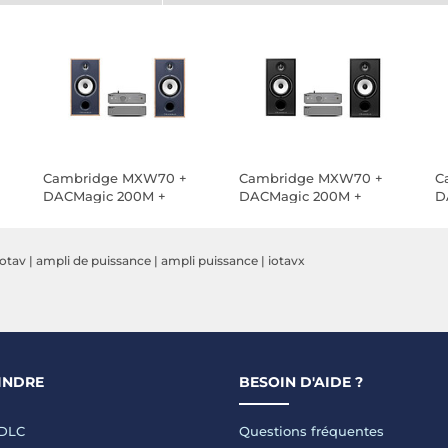
Cambridge MXW70 +
Cambridge MXW70 +
C
DACMagic 200M +
DACMagic 200M +
D
Triangle Borea BR04
Triangle Borea BR04
T
Chêne bleu
Noir
C
iotav
|
ampli de puissance
|
ampli puissance
|
iotavx
INDRE
BESOIN D'AIDE ?
LDLC
Questions fréquentes