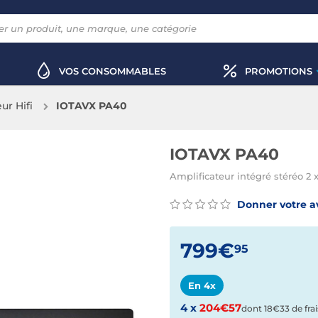
VOS CONSOMMABLES
PROMOTIONS
ur Hifi
IOTAVX PA40
IOTAVX PA40
Amplificateur intégré stéréo 2
Donner votre a
799€
95
En 4x
4 x
204€57
dont 18€33 de frai