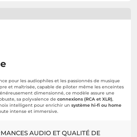
ce
ence pour les audiophiles et les passionnés de musique
re et maîtrisée, capable de piloter même les enceintes
al généreusement dimensionné, ce modèle assure une
robuste, sa polyvalence de
connexions (RCA et XLR)
,
oix intelligent pour enrichir un
système hi-fi ou home
coute intense et immersive.
RMANCES AUDIO ET QUALITÉ DE