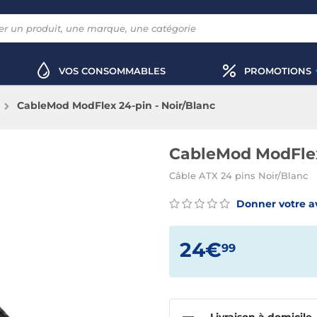
VOS CONSOMMABLES
PROMOTIONS
CableMod ModFlex 24-pin - Noir/Blanc
CableMod ModFlex 
Câble ATX 24 pins Noir/Blanc
Donner votre a
24€
99