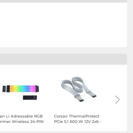
ian Li Adressable RGB
Corsair ThermalProtect
Corsair Th
trimer Wireless 24-PIN
PCIe 5.1 600 W 12V-2x6 -
PCIe 5.1 6
 Controller L-Wiress
Blanc
Noir
ync