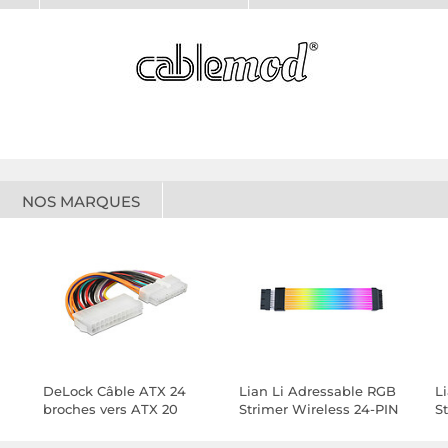
NOS MARQUES
DeLock Câble ATX 24
Lian Li Adressable RGB
L
broches vers ATX 20
Strimer Wireless 24-PIN
S
broches
+
S