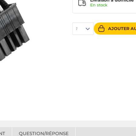
Livraison à domicile
En
stock
AJOUTER AU
1
NT
QUESTION/RÉPONSE