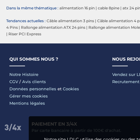
Dans la même thématique :
alimentation 16 pin
|
cable 8pine
|
atx 24 pi
Tendances actuelles :
Câble alimentation 3 pins
|
Câble alimentation 4 p
4 Pins
|
Rallonge alimentation ATX 24 pins
|
Rallonge alimentation Mol
|
Riser PCI Express
QUI SOMMES NOUS ?
NOUS REJO
Notre Histoire
Vendez sur 
CGV
/
Avis clients
Recrutement
Données personnelles
et
Cookies
Gérer mes cookies
Mentions légales
PAIEMENT EN 3/4X
Par carte bancaire à partir de 100€ d'achat.
Notre site LDLC utilise des cookies ou des t