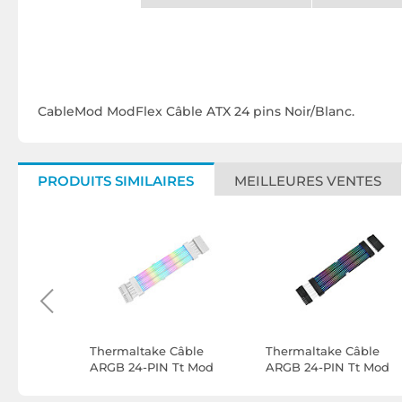
CableMod ModFlex Câble ATX 24 pins Noir/Blanc.
PRODUITS SIMILAIRES
MEILLEURES VENTES
PU
Thermaltake Câble
Thermaltake Câble
)
ARGB 24-PIN Tt Mod
ARGB 24-PIN Tt Mod
(Blanc)
(Noir)