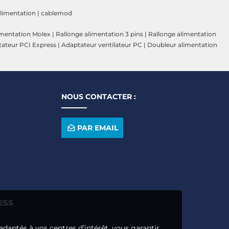
alimentation
|
cablemod
imentation Molex
|
Rallonge alimentation 3 pins
|
Rallonge alimentation
ateur PCI Express
|
Adaptateur ventilateur PC
|
Doubleur alimentation
NOUS CONTACTER :
PAR EMAIL
ESS
adaptés à vos centres d’intérêt, vous garantir