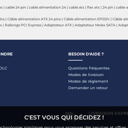
ns
|
cable 24 pin
|
cable alimentation 24
|
cable atx
|
flex atx
|
24 pin
|
cable 
ins
|
Câble alimentation ATX 24 pins
|
Câble alimentation EPS12V
|
Câble al
ex
|
Rallonge PCI Express
|
Adaptateur ATX
|
Adaptateur Molex SATA
|
Adapt
INDRE
BESOIN D'AIDE ?
LDLC
Questions fréquentes
Modes de livraison
Modes de règlement
Demander un retour
LIVRAISON EXPR
C'EST VOUS QUI DÉCIDEZ !
echnologies similaires pour vous proposer des services et offres 