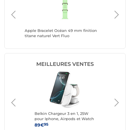
38/42 mm
Apple Bracelet Océan 49 mm finition
Casyx B
titane naturel Vert Fluo
Noir
MEILLEURES VENTES
40
Belkin Chargeur 3 en 1, 25W
Cas
pour Iphone, Airpods et Watch
42
QI2.2 (Blanc)
95
89€
34