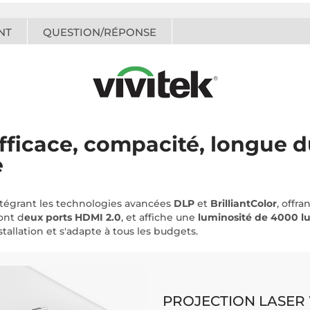
NT
QUESTION/RÉPONSE
icace, compacité, longue du
e
tégrant les technologies avancées
DLP
et
BrilliantColor
, offr
ont d
eux ports HDMI 2.0
, et affiche une
luminosité de 4000 
tallation et s'adapte à tous les budgets.
PROJECTION LASER