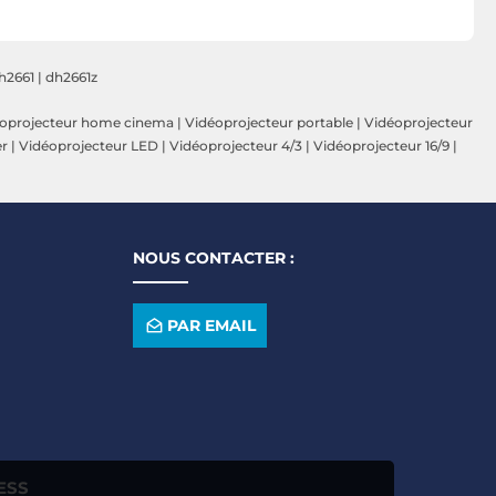
h2661
|
dh2661z
oprojecteur home cinema
|
Vidéoprojecteur portable
|
Vidéoprojecteur
er
|
Vidéoprojecteur LED
|
Vidéoprojecteur 4/3
|
Vidéoprojecteur 16/9
|
NOUS CONTACTER :
PAR EMAIL
ESS