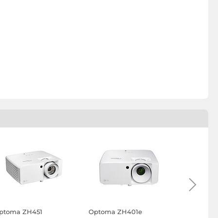
ptoma ZH451
Optoma ZH401e
Optoma Z