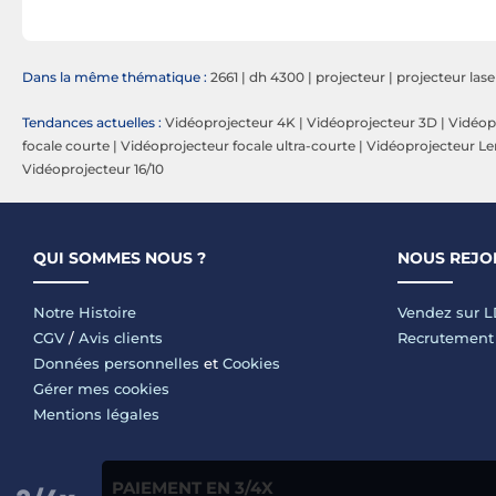
Dans la même thématique :
2661
|
dh 4300
|
projecteur
|
projecteur lase
Tendances actuelles :
Vidéoprojecteur 4K
|
Vidéoprojecteur 3D
|
Vidéop
focale courte
|
Vidéoprojecteur focale ultra-courte
|
Vidéoprojecteur Len
Vidéoprojecteur 16/10
QUI SOMMES NOUS ?
NOUS REJO
Notre Histoire
Vendez sur 
CGV
/
Avis clients
Recrutement
Données personnelles
et
Cookies
Gérer mes cookies
Mentions légales
PAIEMENT EN 3/4X