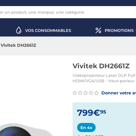
VOS CONSOMMABLES
PROMOTIONS
Vivitek DH2661Z
Vivitek DH2661Z
Vidéoprojecteur Laser DLP Ful
HDMI/VGA/USB - Haut-parleur 
Donner votre a
799€
95
En 4x