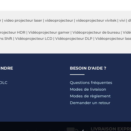
r
|
video projecteur laser
|
videoprojecteur
|
videoprojecteur vivitek
|
vivi
|
d
rojecteur HDR
|
Vidéoprojecteur gamer
|
Vidéoprojecteur de bureau
|
Vidé
s Shift
|
Vidéoprojecteur LCD
|
Vidéoprojecteur DLP
|
Vidéoprojecteur las
INDRE
BESOIN D'AIDE ?
LDLC
Questions fréquentes
Modes de livraison
Modes de règlement
Demander un retour
LIVRAISON EXPR