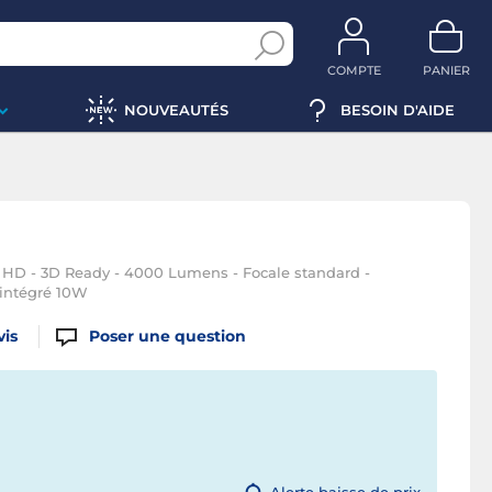
COMPTE
PANIER
NOUVEAUTÉS
BESOIN D'AIDE
l HD - 3D Ready - 4000 Lumens - Focale standard -
intégré 10W
vis
Poser une question