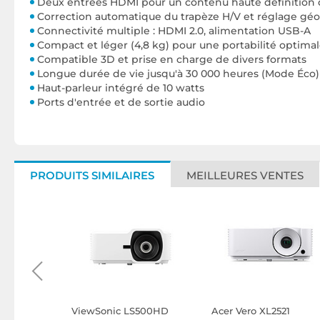
Deux entrées HDMI pour un contenu haute définition d
Correction automatique du trapèze H/V et réglage gé
Connectivité multiple : HDMI 2.0, alimentation USB-A
Compact et léger (4,8 kg) pour une portabilité optima
Compatible 3D et prise en charge de divers formats
Longue durée de vie jusqu'à 30 000 heures (Mode Éco) 
Haut-parleur intégré de 10 watts
Ports d'entrée et de sortie audio
PRODUITS SIMILAIRES
MEILLEURES VENTES
0UST +
ViewSonic LS500HD
Acer Vero XL2521