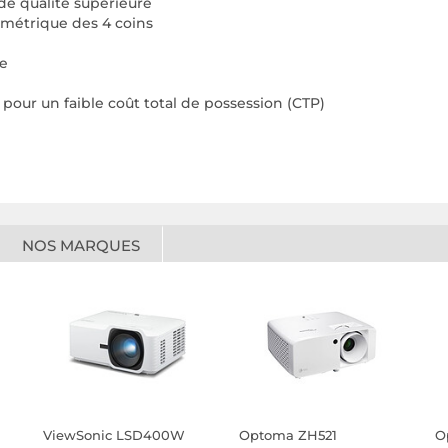
e qualité supérieure
ométrique des 4 coins
le
pour un faible coût total de possession (CTP)
NOS MARQUES
ViewSonic LSD400W
Optoma ZH521
O