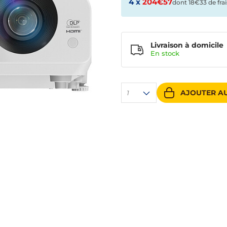
4 x
204€57
dont 18€33 de frai
Livraison à domicile
En
stock
AJOUTER AU
1