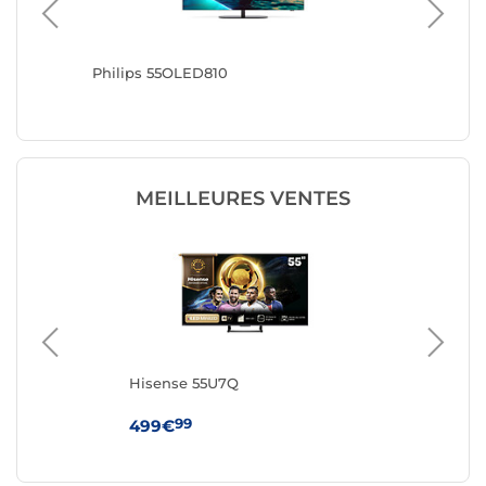
Philips 55OLED810
Philips
MEILLEURES VENTES
Hisense 55U7Q
Hi
99
499€
44