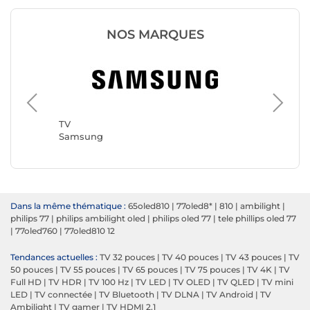
NOS MARQUES
TV
TCL
TV
Samsung
Dans la même thématique :
65oled810
|
77oled8*
|
810
|
ambilight
|
philips 77
|
philips ambilight oled
|
philips oled 77
|
tele phillips oled 77
|
77oled760
|
77oled810 12
Tendances actuelles :
TV 32 pouces
|
TV 40 pouces
|
TV 43 pouces
|
TV
50 pouces
|
TV 55 pouces
|
TV 65 pouces
|
TV 75 pouces
|
TV 4K
|
TV
Full HD
|
TV HDR
|
TV 100 Hz
|
TV LED
|
TV OLED
|
TV QLED
|
TV mini
LED
|
TV connectée
|
TV Bluetooth
|
TV DLNA
|
TV Android
|
TV
Ambilight
|
TV gamer
|
TV HDMI 2.1