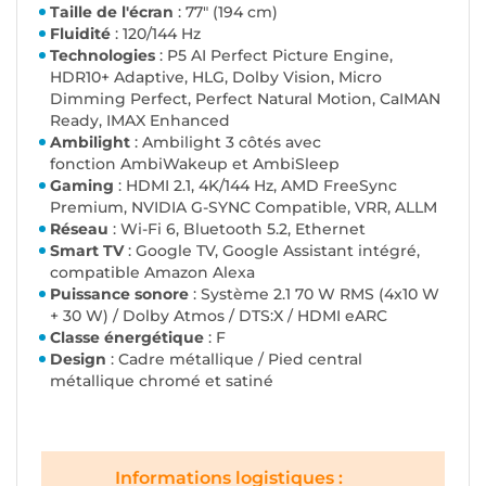
Taille de l'écran
: 77" (194 cm)
Fluidité
: 120/144 Hz
Technologies
: P5 AI Perfect Picture Engine,
HDR10+ Adaptive, HLG, Dolby Vision, Micro
Dimming Perfect, Perfect Natural Motion, CaIMAN
Ready, IMAX Enhanced
Ambilight
: Ambilight 3 côtés avec
fonction AmbiWakeup et AmbiSleep
Gaming
: HDMI 2.1, 4K/144 Hz, AMD FreeSync
Premium, NVIDIA G-SYNC Compatible, VRR, ALLM
Réseau
: Wi-Fi 6, Bluetooth 5.2, Ethernet
Smart TV
: Google TV, Google Assistant intégré,
compatible Amazon Alexa
Puissance sonore
: Système 2.1 70 W RMS (4x10 W
+ 30 W) / Dolby Atmos / DTS:X / HDMI eARC
Classe énergétique
: F
Design
: Cadre métallique / Pied central
métallique chromé et satiné
Informations logistiques :