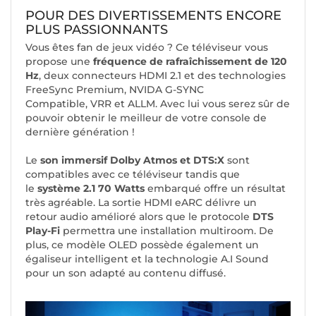
POUR DES DIVERTISSEMENTS ENCORE
PLUS PASSIONNANTS
Vous êtes fan de jeux vidéo ? Ce téléviseur vous
propose une
fréquence de rafraîchissement de 120
Hz
, deux connecteurs HDMI 2.1 et des technologies
FreeSync Premium, NVIDA G-SYNC
Compatible, VRR et ALLM. Avec lui vous serez sûr de
pouvoir obtenir le meilleur de votre console de
dernière génération !
Le
son immersif Dolby Atmos et DTS:X
sont
compatibles avec ce téléviseur tandis que
le
système 2.1 70 Watts
embarqué offre un résultat
très agréable. La sortie HDMI eARC délivre un
retour audio amélioré alors que le protocole
DTS
Play-Fi
permettra une installation multiroom. De
plus, ce modèle OLED possède également un
égaliseur intelligent et la technologie A.I Sound
pour un son adapté au contenu diffusé.