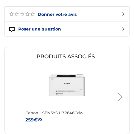
Donner votre avis
Poser une question
PRODUITS ASSOCIÉS :
Canon i-SENSYS LBP646Cdw
Canon 
95
95
259€
419€