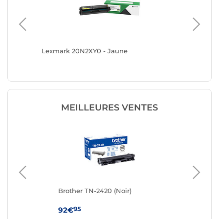
Lexmark 20N2XY0 - Jaune
Canon 0
MEILLEURES VENTES
Brother TN-2420 (Noir)
Ton
95
92€
19