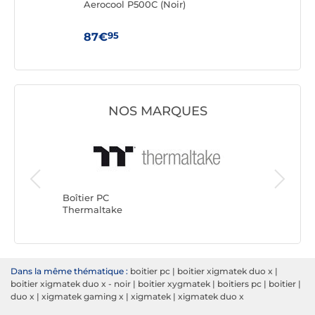
00
Aerocool P500C (Noir)
Aero
95
87€
87
NOS MARQUES
Boîtier P
Corsair
Boîtier PC
Thermaltake
Dans la même thématique :
boitier pc
|
boitier xigmatek duo x
|
boitier xigmatek duo x - noir
|
boitier xygmatek
|
boitiers pc
|
boitier
|
duo x
|
xigmatek gaming x
|
xigmatek
|
xigmatek duo x