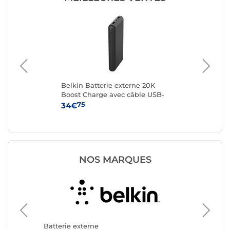
Belkin Batterie externe 20K
Bel
ré
Boost Charge avec câble USB-
Bo
A vers USB-C (Noir)
A v
75
34€
34
NOS MARQUES
Batterie
Akashi
Batterie externe