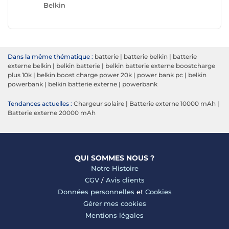
Belkin
Dans la même thématique :
batterie
|
batterie belkin
|
batterie
externe belkin
|
belkin batterie
|
belkin batterie externe boostcharge
plus 10k
|
belkin boost charge power 20k
|
power bank pc
|
belkin
powerbank
|
belkin batterie externe
|
powerbank
Tendances actuelles :
Chargeur solaire
|
Batterie externe 10000 mAh
|
Batterie externe 20000 mAh
QUI SOMMES NOUS ?
Notre Histoire
CGV
/
Avis clients
Données personnelles
et
Cookies
Gérer mes cookies
Mentions légales