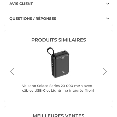
AVIS CLIENT
QUESTIONS / RÉPONSES
PRODUITS SIMILAIRES
e 65W
Volkano Solace Series 20 000 mAh avec
Volkano
câbles USB-C et Lightning intégrés (Noir)
câbles U
(Blanc e
MEILLEURES VENTES