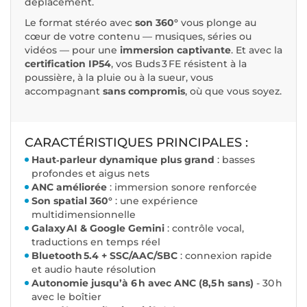
déplacement.
Le format stéréo avec
son 360°
vous plonge au
cœur de votre contenu — musiques, séries ou
vidéos — pour une
immersion captivante
. Et avec la
certification IP54
, vos Buds 3 FE résistent à la
poussière, à la pluie ou à la sueur, vous
accompagnant
sans compromis
, où que vous soyez.
CARACTÉRISTIQUES PRINCIPALES :
Haut‑parleur dynamique plus grand
: basses
profondes et aigus nets
ANC améliorée
: immersion sonore renforcée
Son spatial 360°
: une expérience
multidimensionnelle
Galaxy AI & Google Gemini
: contrôle vocal,
traductions en temps réel
Bluetooth 5.4 + SSC/AAC/SBC
: connexion rapide
et audio haute résolution
Autonomie jusqu’à 6 h avec ANC (8,5 h sans)
- 30 h
avec le boîtier