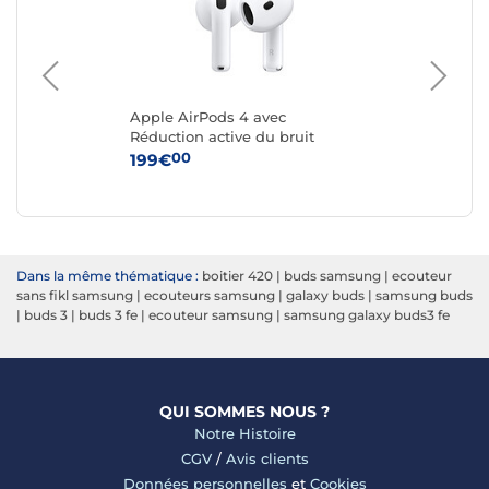
r)
Apple AirPods 4 avec
App
Réduction active du bruit
Boî
(U
00
199€
24
Dans la même thématique :
boitier 420
|
buds samsung
|
ecouteur
sans fikl samsung
|
ecouteurs samsung
|
galaxy buds
|
samsung buds
|
buds 3
|
buds 3 fe
|
ecouteur samsung
|
samsung galaxy buds3 fe
QUI SOMMES NOUS ?
Notre Histoire
CGV
/
Avis clients
Données personnelles
et
Cookies