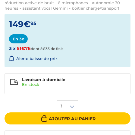
réduction active de bruit - 6 microphones - autonomie 30
heures - assistant vocal Gemini - boîtier charge/transport
149€
95
En 3x
3 x
51€76
dont 5€33 de frais
Alerte baisse de prix
Livraison à domicile
En
stock
1
AJOUTER AU PANIER