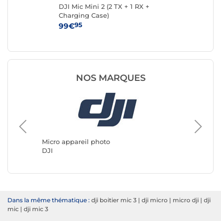
DJI Mic Mini 2 (2 TX + 1 RX +
DJI
Charging Case)
RX
95
99€
59
NOS MARQUES
Micro ap
Boya
Micro appareil photo
DJI
Dans la même thématique :
dji boitier mic 3
|
dji micro
|
micro dji
|
dji
mic
|
dji mic 3