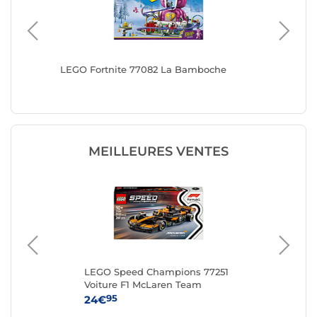
at : le
LEGO Fortnite 77082 La Bamboche
LEGO Fo
MEILLEURES VENTES
,
LEGO Speed Champions 77251
LE
s
Voiture F1 McLaren Team
MCL38
95
24€
54