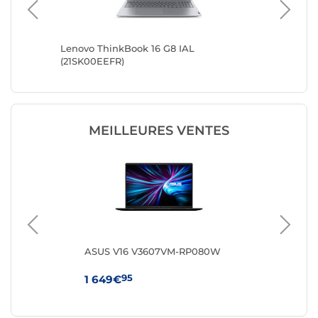
A0052FR)
Lenovo ThinkBook 16 G8 IAL
Lenovo 
(21SK00EEFR)
(21SK00
MEILLEURES VENTES
Q-
ASUS V16 V3607VM-RP080W
HP 
95
1 649€
64