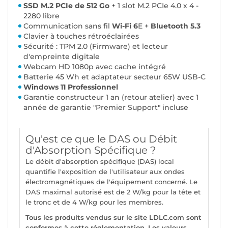
SSD M.2 PCIe de 512 Go
+ 1 slot M.2 PCIe 4.0 x 4 -
2280 libre
Communication sans fil
Wi-Fi 6
E +
Bluetooth 5.3
Clavier à touches rétroéclairées
Sécurité : TPM 2.0 (Firmware) et lecteur
d'empreinte digitale
Webcam HD 1080p avec cache intégré
Batterie 45 Wh et adaptateur secteur 65W USB-C
Windows 11 Professionnel
Garantie constructeur 1 an (retour atelier) avec 1
année de garantie "Premier Support" incluse
Qu'est ce que le DAS ou Débit
d'Absorption Spécifique ?
Le débit d'absorption spécifique (DAS) local
quantifie l'exposition de l'utilisateur aux ondes
électromagnétiques de l'équipement concerné. Le
DAS maximal autorisé est de 2 W/kg pour la tête et
le tronc et de 4 W/kg pour les membres.
Tous les produits vendus sur le site LDLC.com sont
conformes à cette réglementation. Les valeurs