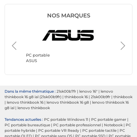
NOS MARQUES
PC portable
PC port
ASUS
Lenovo
Dans la même thématique :
21sk00b7fr
|
lenovo 16"
|
lenovo
thinkbook 16 g8 ial (21sk00b9fr)
|
thinkbook 16
|
21sk00b9fr
|
thinkbook
|
lenovo thinkbook 16
|
lenovo thinkbook 16 g8
|
lenovo thinkbook 16
g8 ial
|
lenovo thinkbook
Tendances actuelles :
PC portable Windows 11
|
PC portable gamer
|
PC portable bureautique
|
PC portable professionnel
|
Notebook
|
PC
portable hybride
|
PC portable VR Ready
|
PC portable tactile
|
PC
portable OLED
|
PC portable sans OS
|
PC portable SSD
|
PC portable