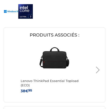
PRODUITS ASSOCIÉS :
Lenovo ThinkPad Essential Topload
Lenovo 
(ECO)
65W (4
95
95
38€
149€