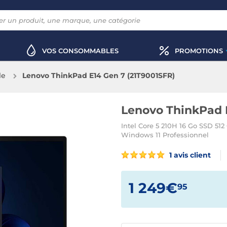
VOS CONSOMMABLES
PROMOTIONS
le
Lenovo ThinkPad E14 Gen 7 (21T9001SFR)
Lenovo ThinkPad 
Intel Core 5 210H 16 Go SSD 5
Windows 11 Professionnel
1 avis client
1 249€
95