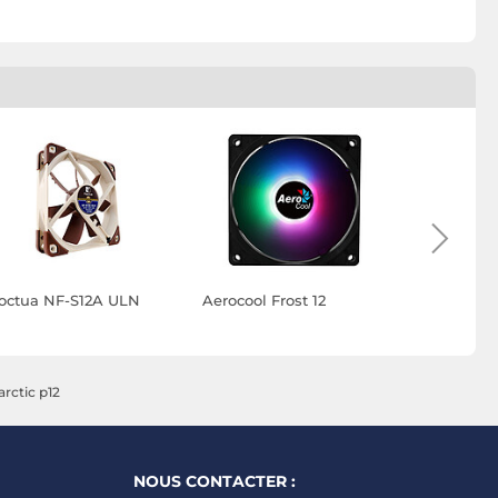
octua NF-S12A ULN
Aerocool Frost 12
Arctic P9 S
arctic p12
NOUS CONTACTER :