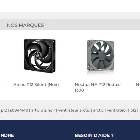
NOS MARQUES
3
Arctic P12 Silent (Noir)
Noctua NF-P12 Redux-
N
1300
c p12
|
s0844140
|
artic p12 noir
|
ventilateur arctic
|
arctic
|
ventilateur
|
p12
|
INDRE
BESOIN D'AIDE ?