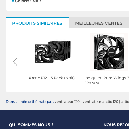
Coloris : Noir
PRODUITS SIMILAIRES
MEILLEURES VENTES
r)
Arctic P12 - 5 Pack (Noir)
be quiet! Pure Wings 
120mm
Dans la même thématique :
ventilateur 120
|
ventilateur arctic 120
|
arti
QUI SOMMES NOUS ?
NOUS REJO