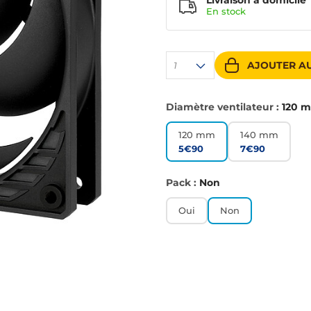
Livraison à domicile
En
stock
AJOUTER AU
1
Diamètre ventilateur :
120 
120 mm
140 mm
5€90
7€90
Pack :
Non
Oui
Non