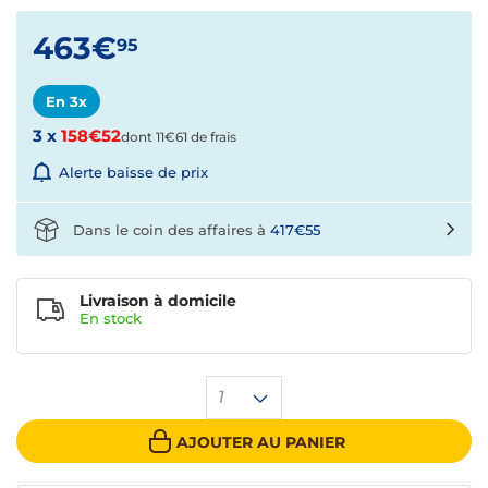
463€
95
En 3x
3 x
158€52
dont 11€61 de frais
Alerte baisse de prix
Dans le coin des affaires à
417€55
Livraison à domicile
En
stock
1
AJOUTER AU PANIER