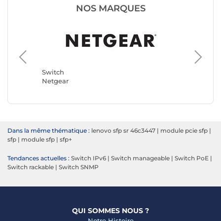
NOS MARQUES
Switch
TP-LINK
Switch
Netgear
Dans la même thématique :
lenovo sfp sr 46c3447
|
module pcie sfp
|
sfp
|
module sfp
|
sfp+
Tendances actuelles :
Switch IPv6
|
Switch manageable
|
Switch PoE
|
Switch rackable
|
Switch SNMP
QUI SOMMES NOUS ?
Notre Histoire