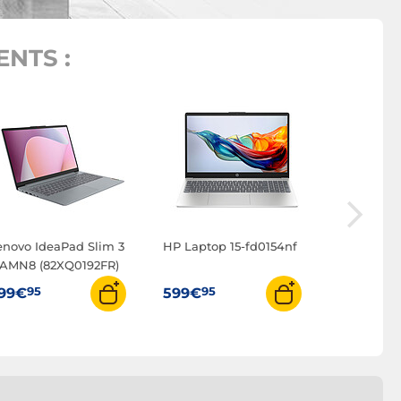
NTS :
ASUS Vivo
E1504FA-
95
579€
enovo IdeaPad Slim 3
HP Laptop 15-fd0154nf
5AMN8 (82XQ0192FR)
95
95
99€
599€