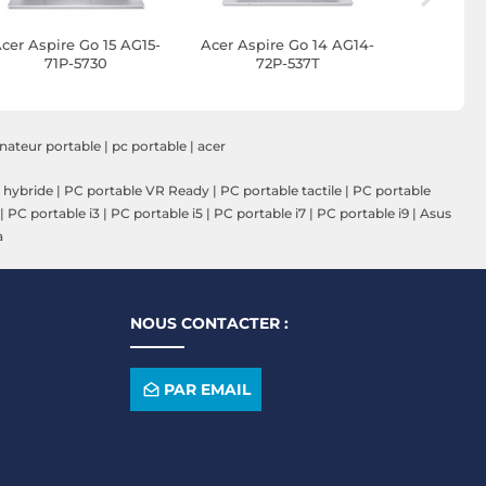
cer Aspire Go 15 AG15-
Acer Aspire Go 14 AG14-
HP 250R 
71P-5730
72P-537T
nateur portable
|
pc portable
|
acer
 hybride
|
PC portable VR Ready
|
PC portable tactile
|
PC portable
|
PC portable i3
|
PC portable i5
|
PC portable i7
|
PC portable i9
|
Asus
a
NOUS CONTACTER :
PAR EMAIL