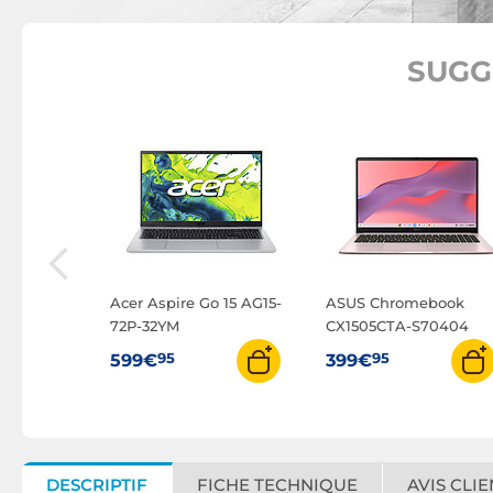
SUGG
k 14
Acer Aspire Go 15 AG15-
ASUS Chromebook
701W
72P-32YM
CX1505CTA-S70404
95
95
599€
399€
DESCRIPTIF
FICHE TECHNIQUE
AVIS CLIE