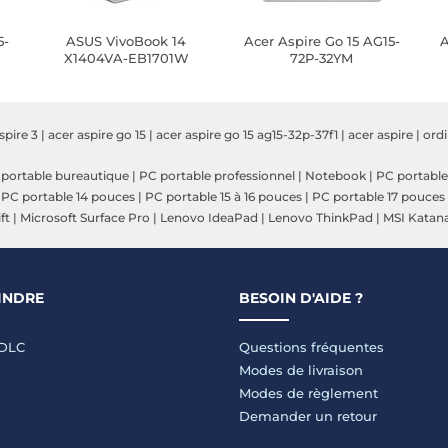
5-
ASUS VivoBook 14
Acer Aspire Go 15 AG15-
A
X1404VA-EB1701W
72P-32YM
spire 3
|
acer aspire go 15
|
acer aspire go 15 ag15-32p-37f1
|
acer aspire
|
ordi
portable bureautique
|
PC portable professionnel
|
Notebook
|
PC portable
|
PC portable 14 pouces
|
PC portable 15 à 16 pouces
|
PC portable 17 pouces
ft
|
Microsoft Surface Pro
|
Lenovo IdeaPad
|
Lenovo ThinkPad
|
MSI Katan
INDRE
BESOIN D'AIDE ?
LDLC
Questions fréquentes
Modes de livraison
Modes de règlement
Demander un retour