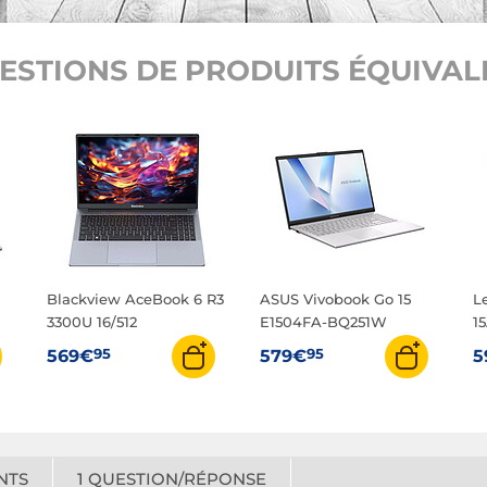
ESTIONS DE PRODUITS ÉQUIVALE
Blackview AceBook 6 R3
ASUS Vivobook Go 15
L
3300U 16/512
E1504FA-BQ251W
1
95
95
569€
579€
5
NTS
1
QUESTION/RÉPONSE