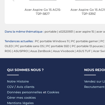
o 16 AG16-
Acer Aspire Go 15 AG15-
Acer Aspire Go 15 AG1
1ZT
72P-58J7
72P-539Z
Dans la même thématique :
portable
|
s02520931
|
acer aspire 15
|
acer a
Tendances actuelles :
PC portable Windows 11
|
PC portable gamer
|
PC 
OLED
|
PC portable sans OS
|
PC portable SSD
|
PC portable 13 pouces
ROG
|
ASUSPRO
|
Asus ZenBook
|
Asus Vivobook
|
ASUS TUF
|
Acer Swi
QUI SOMMES NOUS ?
NOUS REJO
Notre Histoire
Vendez sur 
CGV
/
Avis clients
Recrutement
Données personnelles
et
Cookies
Gérer mes cookies
Mentions légales