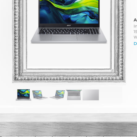
A
I
1
W
D