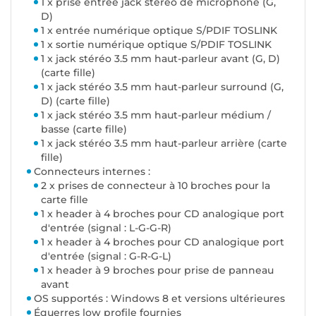
1 x prise entrée jack stéréo de microphone (G,
D)
1 x entrée numérique optique S/PDIF TOSLINK
1 x sortie numérique optique S/PDIF TOSLINK
1 x jack stéréo 3.5 mm haut-parleur avant (G, D)
(carte fille)
1 x jack stéréo 3.5 mm haut-parleur surround (G,
D) (carte fille)
1 x jack stéréo 3.5 mm haut-parleur médium /
basse (carte fille)
1 x jack stéréo 3.5 mm haut-parleur arrière (carte
fille)
Connecteurs internes :
2 x prises de connecteur à 10 broches pour la
carte fille
1 x header à 4 broches pour CD analogique port
d'entrée (signal : L-G-G-R)
1 x header à 4 broches pour CD analogique port
d'entrée (signal : G-R-G-L)
1 x header à 9 broches pour prise de panneau
avant
OS supportés : Windows 8 et versions ultérieures
Équerres low profile fournies