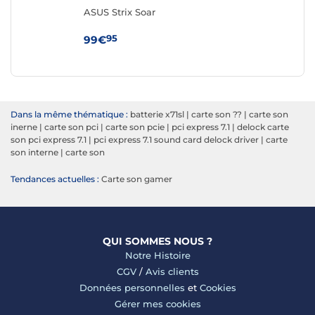
ASUS Strix Soar
95
99€
Dans la même thématique :
batterie x71sl
|
carte son ??
|
carte son
inerne
|
carte son pci
|
carte son pcie
|
pci express 7.1
|
delock carte
son pci express 7.1
|
pci express 7.1 sound card delock driver
|
carte
son interne
|
carte son
Tendances actuelles :
Carte son gamer
QUI SOMMES NOUS ?
Notre Histoire
CGV
/
Avis clients
Données personnelles
et
Cookies
Gérer mes cookies