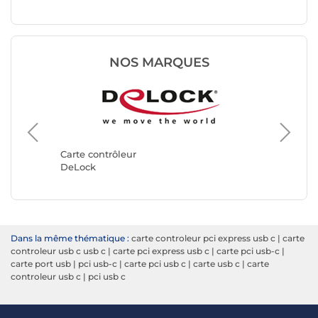
NOS MARQUES
Carte co
StarTec
Carte contrôleur
DeLock
Dans la même thématique :
carte controleur pci express usb c
|
carte
controleur usb c usb c
|
carte pci express usb c
|
carte pci usb-c
|
carte port usb
|
pci usb-c
|
carte pci usb c
|
carte usb c
|
carte
controleur usb c
|
pci usb c