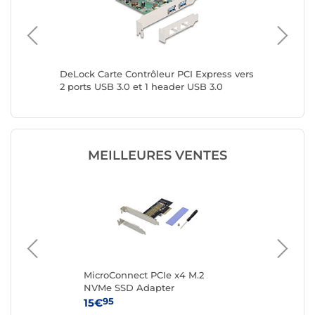
I
DeLock Carte Contrôleur PCI Express vers
DeLock C
SP
2 ports USB 3.0 et 1 header USB 3.0
4 ports 
MEILLEURES VENTES
.2
MicroConnect PCIe x4 M.2
Sta
NVMe SSD Adapter
PCI
av
95
15€
39