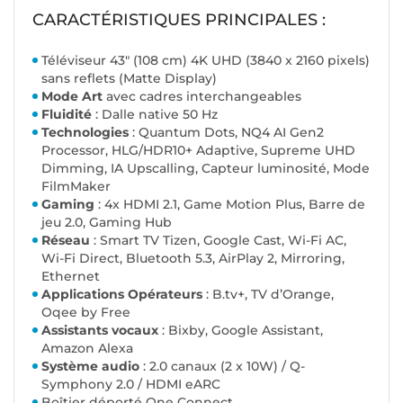
CARACTÉRISTIQUES PRINCIPALES :
Téléviseur
43" (108 cm) 4K UHD (3840 x 2160 pixels)
sans reflets (Matte Display)
Mode Art
avec cadres interchangeables
Fluidité
: Dalle native 50 Hz
Technologies
: Quantum Dots, NQ4 AI Gen2
Processor, HLG/HDR10+ Adaptive, Supreme UHD
Dimming, IA Upscalling, Capteur luminosité, Mode
FilmMaker
Gaming
: 4x HDMI 2.1, Game Motion Plus, Barre de
jeu 2.0, Gaming Hub
Réseau
: Smart TV Tizen, Google Cast, Wi-Fi AC,
Wi-Fi Direct, Bluetooth 5.3, AirPlay 2, Mirroring,
Ethernet
Applications Opérateurs
: B.tv+, TV d’Orange,
Oqee by Free
Assistants vocaux
: Bixby, Google Assistant,
Amazon Alexa
Système audio
: 2.0 canaux (2 x 10W) / Q-
Symphony 2.0 / HDMI eARC
Boîtier déporté One Connect