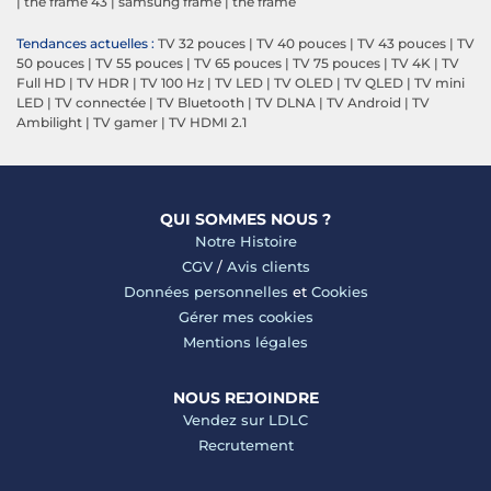
|
the frame 43
|
samsung frame
|
the frame
Tendances actuelles :
TV 32 pouces
|
TV 40 pouces
|
TV 43 pouces
|
TV
50 pouces
|
TV 55 pouces
|
TV 65 pouces
|
TV 75 pouces
|
TV 4K
|
TV
Full HD
|
TV HDR
|
TV 100 Hz
|
TV LED
|
TV OLED
|
TV QLED
|
TV mini
LED
|
TV connectée
|
TV Bluetooth
|
TV DLNA
|
TV Android
|
TV
Ambilight
|
TV gamer
|
TV HDMI 2.1
QUI SOMMES NOUS ?
Notre Histoire
CGV
/
Avis clients
Données personnelles
et
Cookies
Gérer mes cookies
Mentions légales
NOUS REJOINDRE
Vendez sur LDLC
Recrutement