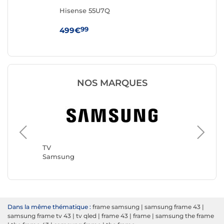
Hisense 55U7Q
Hi
99
499€
44
NOS MARQUES
TV
TCL
TV
Samsung
Dans la même thématique :
frame samsung
|
samsung frame 43
|
samsung frame tv 43
|
tv qled
|
frame 43
|
frame
|
samsung the frame