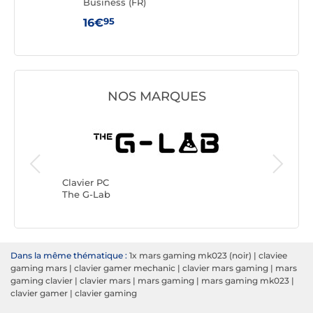
Business (FR)
Vers
95
16€
139
NOS MARQUES
Clavier 
Logitech
Clavier PC
The G-Lab
Dans la même thématique :
1x mars gaming mk023 (noir)
|
claviee
gaming mars
|
clavier gamer mechanic
|
clavier mars gaming
|
mars
gaming clavier
|
clavier mars
|
mars gaming
|
mars gaming mk023
|
clavier gamer
|
clavier gaming