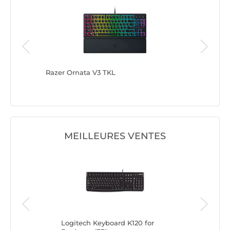
Razer Ornata V3 TKL
Cherry X
(Noir)
MEILLEURES VENTES
FX
Logitech Keyboard K120 for
Logi