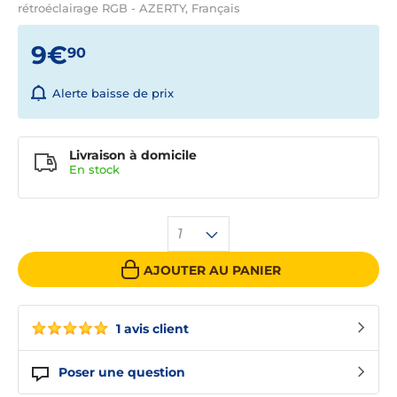
rétroéclairage RGB - AZERTY, Français
9€
90
Alerte baisse de prix
Livraison à domicile
En
stock
1
AJOUTER AU PANIER
1 avis client
Poser une question