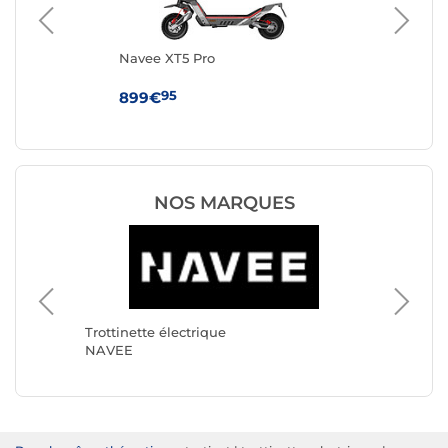
Navee XT5 Pro
Nav
95
899€
34
NOS MARQUES
Trottinette électrique
Trottine
NAVEE
Xiaomi