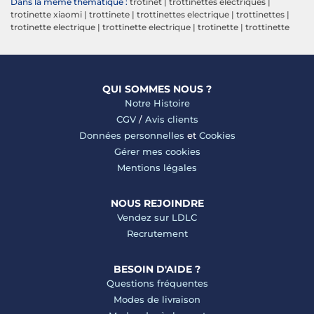
Dans la même thématique :
trotinet
|
trottinettes electriques
|
trotinette xiaomi
|
trottinete
|
trottinettes electrique
|
trottinettes
|
trotinette electrique
|
trottinette electrique
|
trotinette
|
trottinette
QUI SOMMES NOUS ?
Notre Histoire
CGV
/
Avis clients
Données personnelles
et
Cookies
Gérer mes cookies
Mentions légales
NOUS REJOINDRE
Vendez sur LDLC
Recrutement
BESOIN D'AIDE ?
Questions fréquentes
Modes de livraison