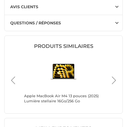
AVIS CLIENTS
QUESTIONS / RÉPONSES
PRODUITS SIMILAIRES
(2026)
Apple MacBook Air M4 13 pouces (2025)
Apple M
/A-
Lumière stellaire 16Go/256 Go
Argent 
(MW0Y3FN/A)