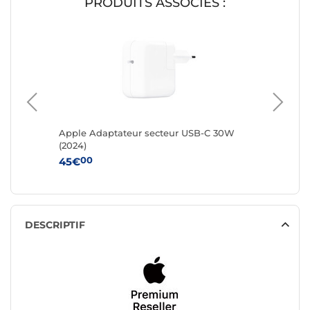
PRODUITS ASSOCIÉS :
Verre
Apple Adaptateur secteur USB-C 30W
Apple A
réglable
(2024)
Blanc
00
00
45€
65€
DESCRIPTIF