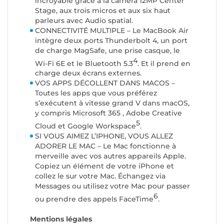
incroyable grâce à la caméra 12MP Center
Stage, aux trois micros et aux six haut
parleurs avec Audio spatial.
CONNECTIVITÉ MULTIPLE – Le MacBook Air
intègre deux ports Thunderbolt 4, un port
de charge MagSafe, une prise casque, le
4
Wi-Fi 6E et le Bluetooth 5.3
. Et il prend en
charge deux écrans externes.
VOS APPS DÉCOLLENT DANS MACOS –
Toutes les apps que vous préférez
s’exécutent à vitesse grand V dans macOS,
y compris Microsoft 365 , Adobe Creative
5
Cloud et Google Workspace
.
SI VOUS AIMEZ L’IPHONE, VOUS ALLEZ
ADORER LE MAC – Le Mac fonctionne à
merveille avec vos autres appareils Apple.
Copiez un élément de votre iPhone et
collez le sur votre Mac. Échangez via
Messages ou utilisez votre Mac pour passer
6
ou prendre des appels FaceTime
.
Mentions légales