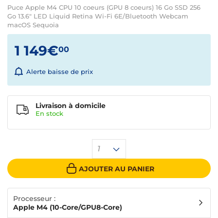
Puce Apple M4 CPU 10 coeurs (GPU 8 coeurs) 16 Go SSD 256
Go 13.6" LED Liquid Retina Wi-Fi 6E/Bluetooth Webcam
macOS Sequoia
1 149€
00
Alerte baisse de prix
Livraison à domicile
En
stock
1
AJOUTER AU PANIER
Processeur :
Apple M4 (10-Core/GPU8-Core)