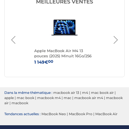
MEILLEURES VENTES
4"
Apple MacBook Air M4 13
Ap
o
pouces (2025) Minuit 16Go/256
sid
Go (MW123FN/A)
(M
00
1 149€
1 
Dans la même thématique :
macbook air 13
|
m4
|
mac book air
|
apple
|
mac book
|
macbook m4
|
mac
|
macbook air m4
|
macbook
air
|
macbook
Tendances actuelles :
MacBook Neo
|
MacBook Pro
|
MacBook Air