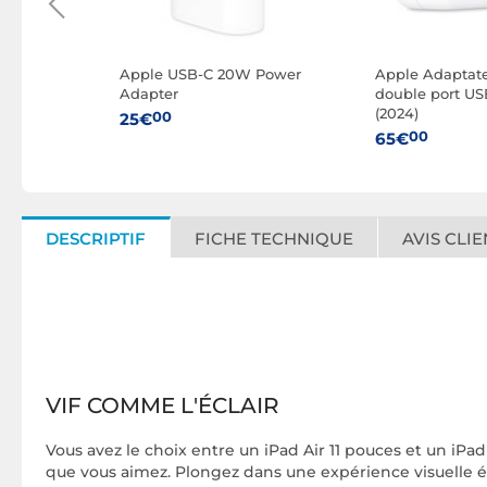
d'écran
Apple USB-C 20W Power
Apple Adaptate
Adapter
double port U
ur iPad
(2024)
00
25€
 Gen
00
65€
DESCRIPTIF
FICHE TECHNIQUE
AVIS CLIE
VIF COMME L'ÉCLAIR
Vous avez le choix entre un iPad Air 11 pouces et un iPa
que vous aimez. Plongez dans une expé­rience visuelle éc