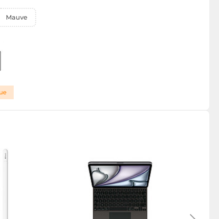
Mauve
que