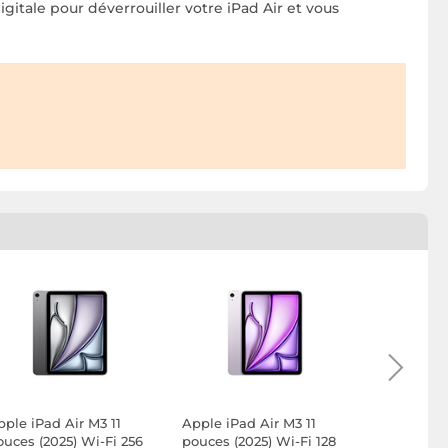
gitale pour déverrouiller votre iPad Air et vous
pple iPad Air M3 11
Apple iPad Air M3 11
Apple iPad
ouces (2025) Wi-Fi 256
pouces (2025) Wi-Fi 128
pouces (20