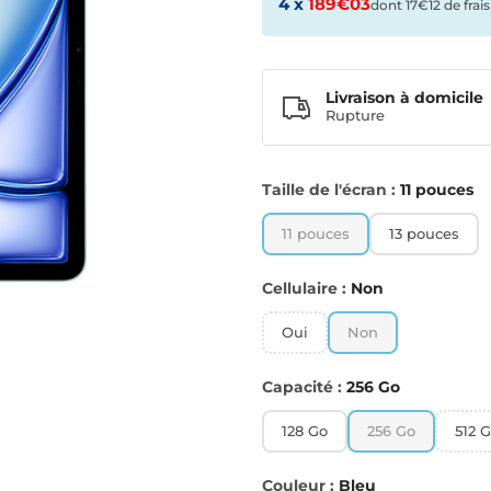
4 x
189€03
dont 17€12 de frais
Livraison à domicile
Rupture
Taille de l'écran :
11 pouces
11 pouces
13 pouces
Cellulaire :
Non
Oui
Non
Capacité :
256 Go
128 Go
256 Go
512 
Couleur :
Bleu