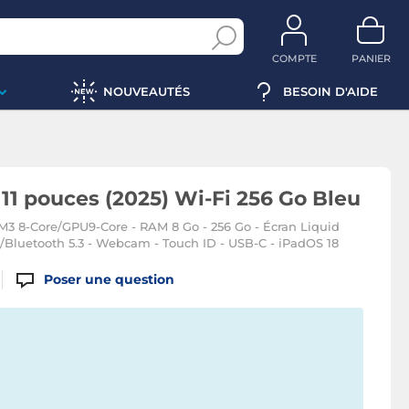
COMPTE
PANIER
NOUVEAUTÉS
BESOIN D'AIDE
 11 pouces (2025) Wi-Fi 256 Go Bleu
 M3 8-Core/GPU9-Core - RAM 8 Go - 256 Go - Écran Liquid
6E/Bluetooth 5.3 - Webcam - Touch ID - USB-C - iPadOS 18
Poser une question