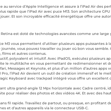
 au service d’Apple Intel­ligence et assure à l’iPad Air des pe
plus rapide que l’iPad Air avec puce M13. Son architecture GPU
jouer. Et son incroyable effica­cité énergé­tique offre une aut
uid Retina est doté de technologies avancées comme une large
M3 vous permettent d’utiliser plusieurs apps puissantes à la fo
ournée, vous pouvez travailler ou jouer où bon vous semble. C
 films et autres contenus.
ctif, polyvalent et intuitif. Avec iPadOS, exécutez plusieurs app
ite le multitâche en vous permettant de redimensionner et de
ri, Messages et Keynote, et plus d’un million d’autres apps v
Pro, l’iPad Air devient un outil de création immersif et le mei
agic Keyboard avec trackpad intégré vous offre un excellent c
ant ultra grand‑angle 12 Mpx horizontale avec Cadre centré, id
faite pour réaliser des photos et des vidéos 4K. Et avec des h
ans fil rapide. Travaillez de partout, ou presque, en profitant
es et d’autres appareils via le connecteur USB‑C.