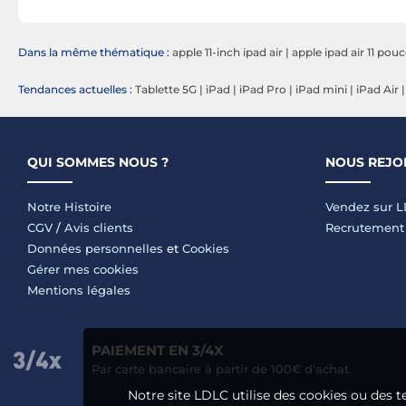
llaire
Bleu
Go Bleu
Dans la même thématique :
apple 11-inch ipad air
|
apple ipad air 11 po
Tendances actuelles :
Tablette 5G
|
iPad
|
iPad Pro
|
iPad mini
|
iPad Air
QUI SOMMES NOUS ?
NOUS REJO
Notre Histoire
Vendez sur 
CGV
/
Avis clients
Recrutement
Données personnelles
et
Cookies
Gérer mes cookies
Mentions légales
PAIEMENT EN 3/4X
Par carte bancaire à partir de 100€ d'achat.
Notre site LDLC utilise des cookies ou des t