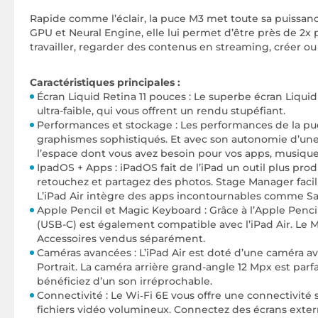
Rapide comme l’éclair, la puce M3 met toute sa puissance
GPU et Neural Engine, elle lui permet d’être près de 2x 
travailler, regarder des contenus en streaming, créer ou 
Caractéristiques principales :
Écran Liquid Retina 11 pouces : Le superbe écran Liq
ultra-faible, qui vous offrent un rendu stupéfiant.
Performances et stockage : Les performances de la puce 
graphismes sophistiqués. Et avec son autonomie d’une j
l’espace dont vous avez besoin pour vos apps, musique,
IpadOS + Apps : iPadOS fait de l’iPad un outil plus produ
retouchez et partagez des photos. Stage Manager facil
L’iPad Air intègre des apps incontournables comme Safa
Apple Pencil et Magic Keyboard : Grâce à l’Apple Pencil 
(USB-C) est également compatible avec l’iPad Air. Le M
Accessoires vendus séparément.
Caméras avancées : L’iPad Air est doté d’une caméra av
Portrait. La caméra arrière grand-angle 12 Mpx est par
bénéficiez d’un son irréprochable.
Connectivité : Le Wi‑Fi 6E vous offre une connectivité s
fichiers vidéo volumineux. Connectez des écrans extern