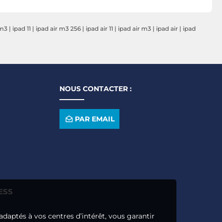
 Gris Sidéral
Go Mauve
Go Lumière
 m3
|
ipad 11
|
ipad air m3 256
|
ipad air 11
|
ipad air m3
|
ipad air
|
ipad
NOUS CONTACTER :
PAR EMAIL
ESS
adaptés à vos centres d’intérêt, vous garantir