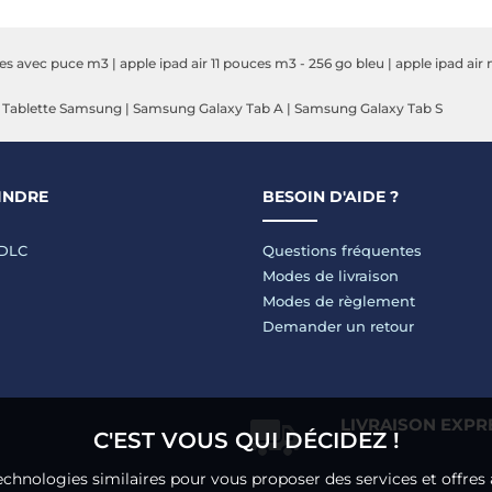
Lumière Stellaire
Go Gris Sidéral
Go
uces avec puce m3
|
apple ipad air 11 pouces m3 - 256 go bleu
|
apple ipad air
|
Tablette Samsung
|
Samsung Galaxy Tab A
|
Samsung Galaxy Tab S
INDRE
BESOIN D'AIDE ?
LDLC
Questions fréquentes
Modes de livraison
Modes de règlement
Demander un retour
LIVRAISON EXPR
C'EST VOUS QUI DÉCIDEZ !
echnologies similaires pour vous proposer des services et offres 