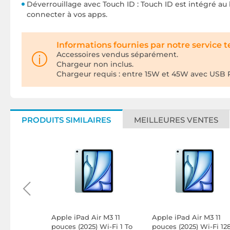
Déverrouillage avec Touch ID : Touch ID est intégré au 
connecter à vos apps.
Informations fournies par notre service 
Accessoires vendus séparément.
Chargeur non inclus.
Chargeur requis : entre 15W et 45W avec USB P
PRODUITS SIMILAIRES
MEILLEURES VENTES
 M3 13
Apple iPad Air M3 11
Apple iPad Air M3 11
Wi-Fi 128
pouces (2025) Wi-Fi 1 To
pouces (2025) Wi-Fi 12