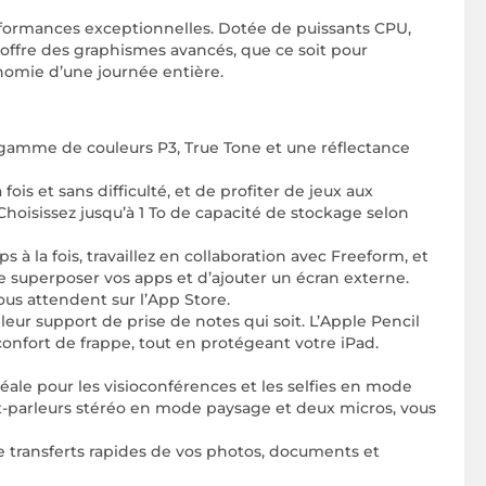
rfor­mances exception­nelles. Dotée de puissants CPU,
 offre des graphismes avancés, que ce soit pour
onomie d’une journée entière.
 gamme de couleurs P3, True Tone et une réflectance
is et sans difficulté, et de profiter de jeux aux
hoisissez jusqu’à 1 To de capacité de stockage selon
s à la fois, travaillez en collaboration avec Freeform, et
 superposer vos apps et d’ajouter un écran externe.
ous attendent sur l’App Store.
lleur support de prise de notes qui soit. L’Apple Pencil
onfort de frappe, tout en protégeant votre iPad.
éale pour les visioconférences et les selfies en mode
aut-parleurs stéréo en mode paysage et deux micros, vous
 de transferts rapides de vos photos, documents et