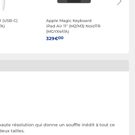
l (USB-C)
Apple Magic Keyboard
Apple Ai
A)
iPad Air 11" (M2/M3) Noir/FR
Boîtier 
(MGYX4F/A)
(USB-C)
00
00
329€
249€
aute réso­lution qui donne un souffle inédit à tout ce
eux tailles.