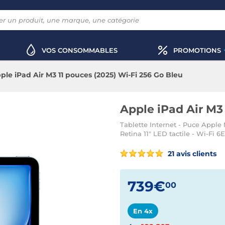
VOS CONSOMMABLES
PROMOTIONS
ple iPad Air M3 11 pouces (2025) Wi-Fi 256 Go Bleu
Apple iPad Air M3
Tablette Internet - Puce Apple
Retina 11" LED tactile - Wi-Fi 
21 avis clients
739€
00
En 4x