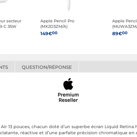
ur secteur
Apple Pencil Pro
Apple Penci
SB-C 35W
(MX2D3ZM/A)
(MUWA3ZM/
00
00
149€
89€
NTS
QUESTION/RÉPONSE
d Air 13 pouces, chacun doté d’un superbe écran Liquid Retina h
latante, réactive et d’une parfaite précision chromatique en d