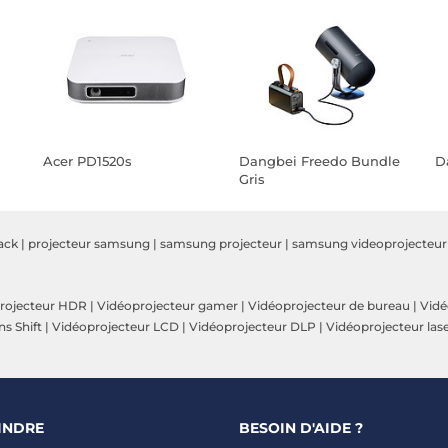
Acer PD1520s
Dangbei Freedo Bundle
D
Gris
ack
|
projecteur samsung
|
samsung projecteur
|
samsung videoprojecteur
rojecteur HDR
|
Vidéoprojecteur gamer
|
Vidéoprojecteur de bureau
|
Vidé
s Shift
|
Vidéoprojecteur LCD
|
Vidéoprojecteur DLP
|
Vidéoprojecteur las
INDRE
BESOIN D'AIDE ?