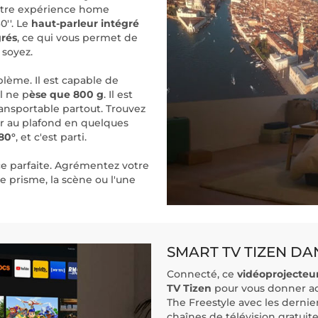
otre expérience home
0''. Le
haut-parleur intégré
grés
, ce qui vous permet de
 soyez.
blème. Il est capable de
l ne p
èse que 800 g
. Il est
ransportable partout. Trouvez
mur au plafond en quelques
180°
, et c'est parti.
e parfaite. Agrémentez votre
e prisme, la scène ou l'une
SMART TV TIZEN DA
Connecté, ce
vidéoprojecteu
TV
Tizen
pour vous donner accè
The Freestyle avec les dernier
chaînes de télévision gratuite