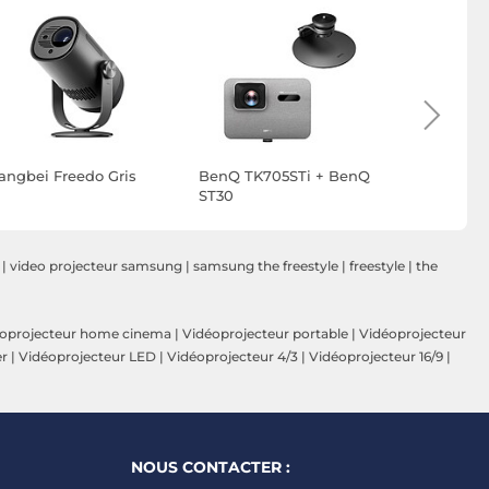
angbei Freedo Gris
BenQ TK705STi + BenQ
BenQ TK7
ST30
MM01
|
video projecteur samsung
|
samsung the freestyle
|
freestyle
|
the
oprojecteur home cinema
|
Vidéoprojecteur portable
|
Vidéoprojecteur
er
|
Vidéoprojecteur LED
|
Vidéoprojecteur 4/3
|
Vidéoprojecteur 16/9
|
NOUS CONTACTER :