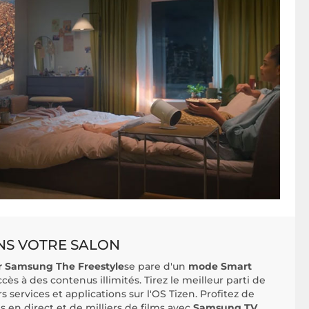
NS VOTRE SALON
r Samsung The Freestyle
se pare d'un
mode Smart
s à des contenus illimités. Tirez le meilleur parti de
s services et applications sur l'OS Tizen. Profitez de
s en direct et de milliers de films avec
Samsung TV