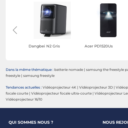
ip Plus
Dangbei N2 Gris
Acer PD1520Us
Dans la même thématique :
batterie nomade
|
samsung the freestyle p
freestyle
|
samsung freestyle
Tendances actuelles :
Vidéoprojecteur 4K
|
Vidéoprojecteur 3D
|
Vidéop
focale courte
|
Vidéoprojecteur focale ultra-courte
|
Vidéoprojecteur Len
Vidéoprojecteur 16/10
QUI SOMMES NOUS ?
NOUS REJO