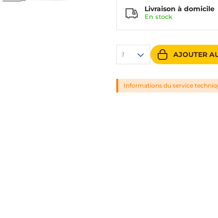
Livraison à domicile
En
stock
AJOUTER AU
1
Informations du service techni