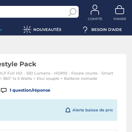
COMPTE
PANIER
NOUVEAUTÉS
BESOIN D'AIDE
style Pack
P Full HD - 550 Lumens - HDR10 - Focale courte - Smart
n 360° 1x 5 Watts + Etui souple + Batterie nomade
1
question/réponse
Alerte baisse de prix