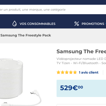
VOS CONSOMMABLES
PROMOTIONS
Samsung The Freestyle Pack
Samsung The Free
Vidéoprojecteur nomade LED DL
TV Tizen - Wi-Fi/Bluetooth - So
1 avis client
529€
00