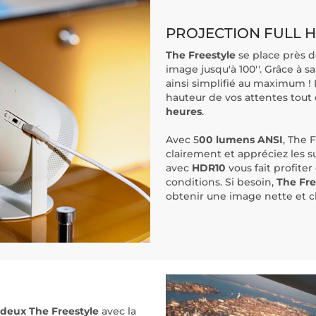
PROJECTION FULL 
The Freestyle
se place près 
image jusqu'à 100''. Grâce à s
ainsi simplifié au maximum !
hauteur de vos attentes tou
heures
.
Avec 5
00 lumens ANSI
, The 
clairement et appréciez les s
avec
HDR10
vous fait profiter
conditions. Si besoin,
The Fre
obtenir une image nette et c
deux The Freestyle
avec la