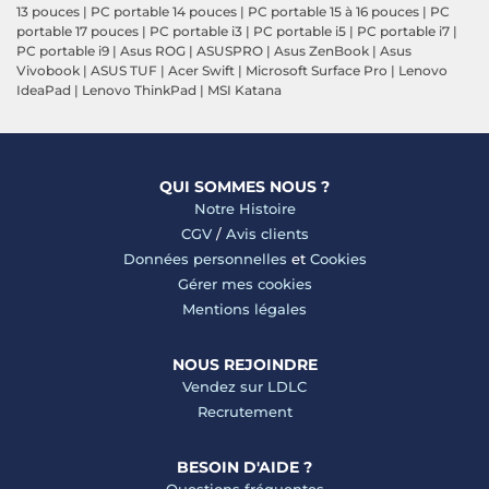
13 pouces
|
PC portable 14 pouces
|
PC portable 15 à 16 pouces
|
PC
portable 17 pouces
|
PC portable i3
|
PC portable i5
|
PC portable i7
|
PC portable i9
|
Asus ROG
|
ASUSPRO
|
Asus ZenBook
|
Asus
Vivobook
|
ASUS TUF
|
Acer Swift
|
Microsoft Surface Pro
|
Lenovo
IdeaPad
|
Lenovo ThinkPad
|
MSI Katana
QUI SOMMES NOUS ?
Notre Histoire
CGV
/
Avis clients
Données personnelles
et
Cookies
Gérer mes cookies
Mentions légales
NOUS REJOINDRE
Vendez sur LDLC
Recrutement
BESOIN D'AIDE ?
Questions fréquentes