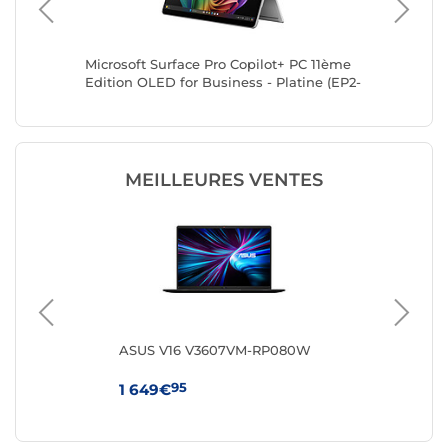
6AA-
Microsoft Surface Pro Copilot+ PC 11ème
Microsof
Edition OLED for Business - Platine (EP2-
Edition 
20248)
20078)
MEILLEURES VENTES
Q-
ASUS V16 V3607VM-RP080W
HP 
95
1 649€
64