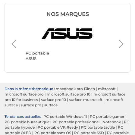
NOS MARQUES
PC port
Lenovo
PC portable
ASUS
Dans la même thématique :
macobook pro 13inch
|
microsoft
|
microsoft surface pro
|
microsoft surface pro 10
|
microsoft surface
pro 10 for business
|
surface pro 10
|
surface mucrosoft
|
microsoft
surface
|
surface pro
|
surface
Tendances actuelles :
PC portable Windows 11
|
PC portable gamer
|
PC portable bureautique
|
PC portable professionnel
|
Notebook
|
PC
portable hybride
|
PC portable VR Ready
|
PC portable tactile
|
PC
portable OLED
|
PC portable sans OS
|
PC portable SSD
|
PC portable